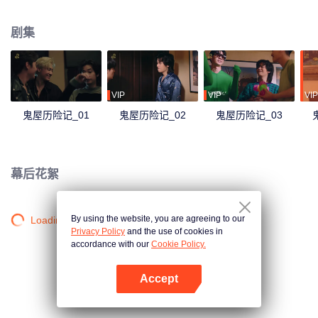
一场大型演出排练。但谁能想到他们在这个红砖房里遇到了Rose，一个在这里
住了200多年的寂寞、疯狂、沉迷于电视剧并且尴尬于遇见这些偶像的幽灵，
剧集
并陷入了一系列混乱呢？超乎想象的意外情况诡异扭曲，令人捧腹，这个红砖
房里的神秘事件让着6个青年不得不开始他们的冒险，只为弄清发生在他们身上
的事情到底是真的幽灵作祟，还是只是他们的幻想……
VIP
VIP
VIP
鬼屋历险记_01
鬼屋历险记_02
鬼屋历险记_03
幕后花絮
By using the website, you are agreeing to our
Loading…
Privacy Policy
and the use of cookies in
accordance with our
Cookie Policy.
Accept
打开App