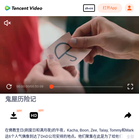
打开App
zh-cn
00:00:00
/
00:50:09
鬼屋历险记
在佛教圣日(剃度日和满月夜)的午夜，Kacha, Boon, Zee, Talay, Tommy和Mark
这6个人气偶像到达了DnD公司安排的地点。他们聚集在此是为了给他们今年第
全部