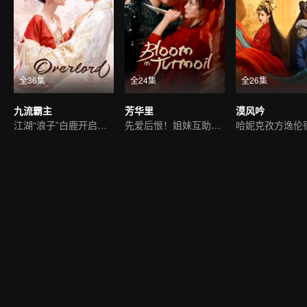
全36集
全24集
全26集
九流霸主
芳华里
漠风吟
江湖“浪子”白鹿开启追夫路
先爱后恨！姐妹互助复仇