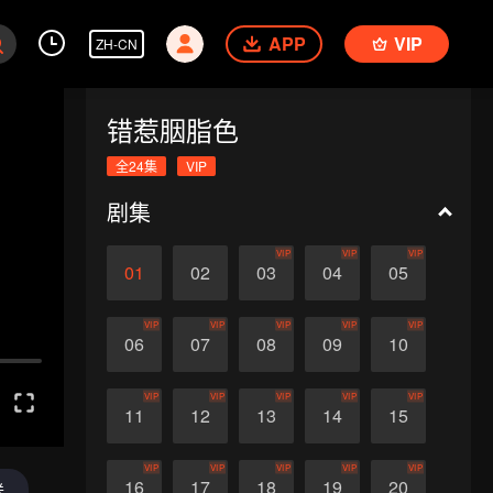
APP
VIP
ZH-CN
错惹胭脂色
全24集
VIP
剧集
VIP
VIP
VIP
01
02
03
04
05
VIP
VIP
VIP
VIP
VIP
06
07
08
09
10
VIP
VIP
VIP
VIP
VIP
11
12
13
14
15
VIP
VIP
VIP
VIP
VIP
16
17
18
19
20