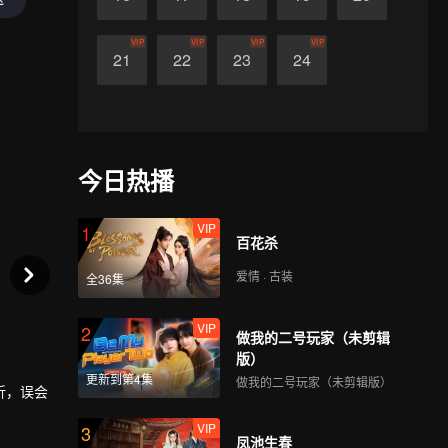
VIP
VIP
VIP
VIP
21
22
23
24
今日热播
VIP
1
百花杀
爱情 · 古装
全36集
VIP
2
做我的二号玩家（未剪辑
版）
更新到第4集
做我的二号玩家（未剪辑版）
折，误会
VIP
3
凤池生春