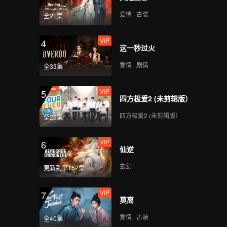
爱情 · 古装
全21集
VIP
4
这一秒过火
爱情 · 剧情
全33集
VIP
5
四方极爱2 (未剪辑版）
四方极爱2 (未剪辑版）
全25集
VIP
6
仙逆
玄幻
更新到第152集
VIP
7
莫离
爱情 · 古装
全40集