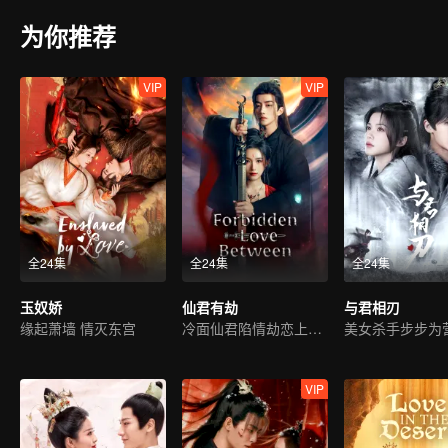
为你推荐
VIP
VIP
全24集
全24集
全24集
玉奴娇
仙君有劫
与君相刃
缘起萧墙 情灭东宫
冷面仙君陷情劫恋上魔女
VIP