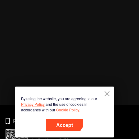
By using the website, you are agreeing to our
Privacy Policy
and the use of cookies in
accordance with our
Cookie Policy.
Phone
Accept