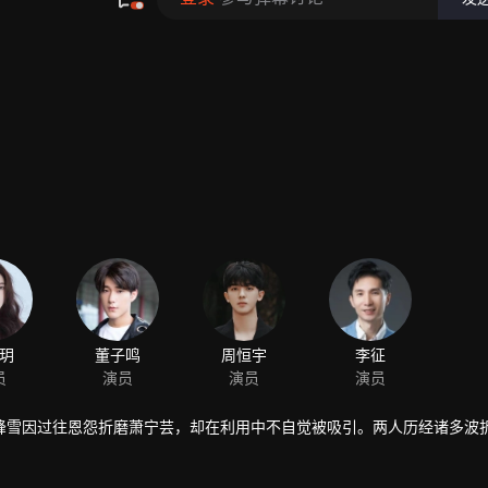
玥
员
峰雪因过往恩怨折磨萧宁芸，却在利用中不自觉被吸引。两人历经诸多波