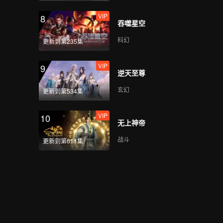
VIP
8
吞噬星空
科幻
更新到第235集
VIP
9
逆天至尊
玄幻
更新到第534集
VIP
10
无上神帝
战斗
更新到第611集