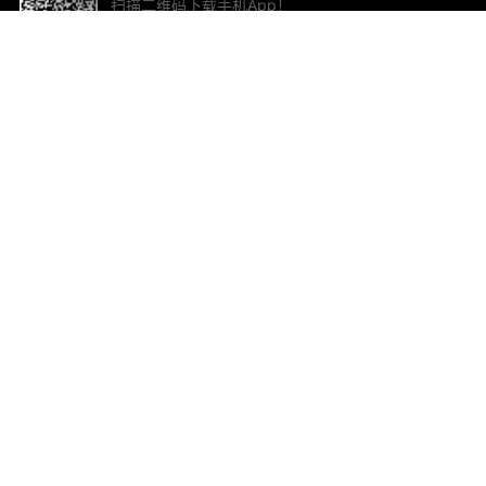
扫描二维码下载手机App！
帮助与反馈
关
意见反馈
加
联
电子
ted.