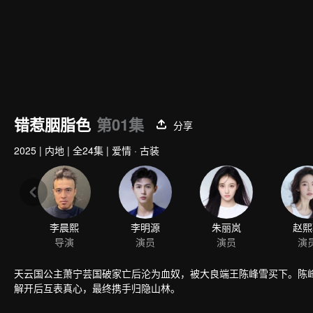
错惹胭脂色
第01集
分享
2025
|
内地
|
全24集
|
爱情 · 古装
李晨熙
李明源
朱丽岚
赵熙
导演
演员
演员
演
天云国公主萧宁芸国破家亡后沦为血奴，被大良端王陈峰雪买下。陈
解开后互表真心，最终携手归隐山林。