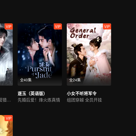
VIP
VIP
VIP
全40集
全24集
逐玉（英语版）
小女不听将军令
美女杀手步步为营猎爱皇子
先婚后爱！烽火炼真情
组团穿越 全员开挂
VIP