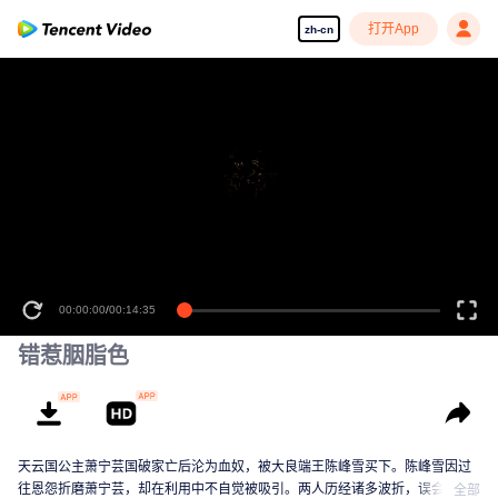
打开App
zh-cn
00:00:00
/
00:14:35
错惹胭脂色
天云国公主萧宁芸国破家亡后沦为血奴，被大良端王陈峰雪买下。陈峰雪因过
往恩怨折磨萧宁芸，却在利用中不自觉被吸引。两人历经诸多波折，误会解开
全部