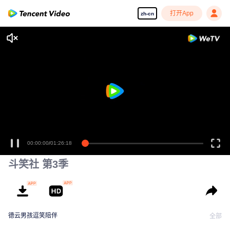
打开App
zh-cn
00:00:00
/
01:26:18
斗笑社 第3季
德云男孩逗笑陪伴
全部