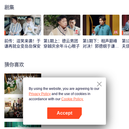
剧集
VIP
VIP
前传：逗笑来袭！于
第1期上：德云男团
第1期下：相声巅峰
第
谦再就业变岳岳保安
穿越庆余年斗心眼子
对决！郭德纲于谦奇
夫
袭
猜你喜欢
少年行
By using the website, you are agreeing to our
Privacy Policy
and the use of cookies in
accordance with our
Cookie Policy.
桃花坞开放中 第4季
Accept
打开App