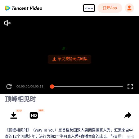
打开App
zh-cn
享受流畅高清剧集
00:00:00
/
00:00:13
顶峰相见时
《顶峰相见时》（Way To You）是首档跨国双人男团直播真人秀，汇聚来自中
泰的12个闪耀少年，进行为期2个半月真人秀+直播舞台的成长。节目摒弃传统
全部