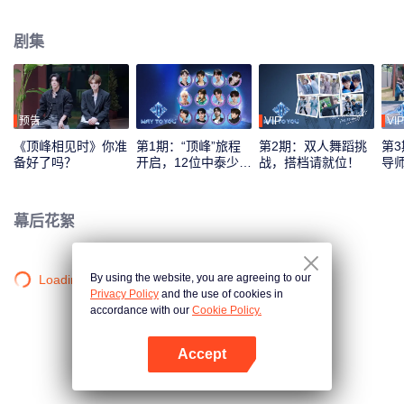
综艺录制模式，采用多平台互动机制，观众可通过投票、应援等方式直接参与
偶像养成，共同见证从相识到契合的全过程。最终，最具人气与默契的CP组合
剧集
将在全球舞台上闪耀出道。
预告
VIP
VIP
《顶峰相见时》你准
第1期：“顶峰”旅程
第2期：双人舞蹈挑
第3
备好了吗？
开启，12位中泰少年
战，搭档请就位！
导
初见面！
刻
幕后花絮
By using the website, you are agreeing to our
Loading…
Privacy Policy
and the use of cookies in
accordance with our
Cookie Policy.
Accept
打开App