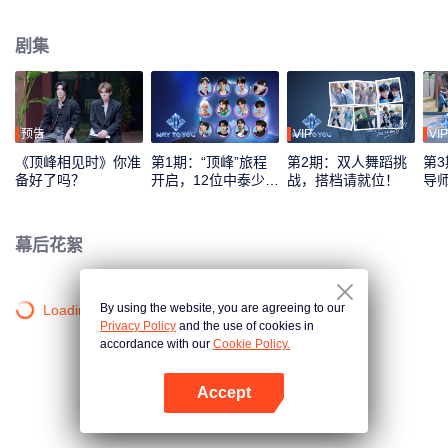
综艺录制模式，采用多平台互动机制，观众可通过投票、应援等方式直接参与
偶像养成，共同见证从相识到契合的全过程。最终，最具人气与默契的CP组合
剧集
将在全球舞台上闪耀出道。
预告
VIP
VIP
《顶峰相见时》你准
第1期：“顶峰”旅程
第2期：双人舞蹈挑
第3
备好了吗？
开启，12位中泰少年
战，搭档请就位！
导
初见面！
刻
幕后花絮
By using the website, you are agreeing to our
Loading…
Privacy Policy
and the use of cookies in
accordance with our
Cookie Policy.
Accept
打开App