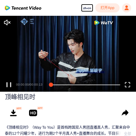
打开App
zh-cn
00:00:01
/
00:00:13
顶峰相见时
《顶峰相见时》（Way To You）是首档跨国双人男团直播真人秀，汇聚来自中
泰的12个闪耀少年，进行为期2个半月真人秀+直播舞台的成长。节目摒弃传统
全部