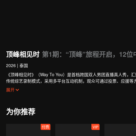
顶峰相见时
第1期：“顶峰”旅程开启，12
2026
|
泰国
《顶峰相见时》（Way To You）是首档跨国双人男团直播真人秀
传统综艺录制模式，采用多平台互动机制，观众可通过投票、应援等
的CP组合将在全球舞台上闪耀出道。
展开
为你推荐
付费
VIP