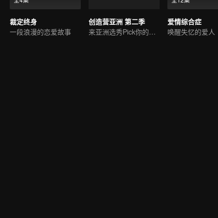
裁定终身
创造营亚洲 第二季
爱情综合症
一段浪漫的恋爱故事
来亚洲选秀Pick你的偶像
唤醒失忆的爱人