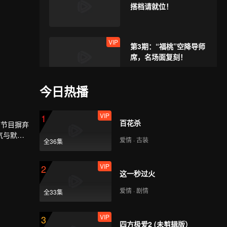
搭档请就位！
VIP
第3期：“福桃”空降导师
席，名场面复刻！
今日热播
VIP
第4期：演技大赏：少年
们超燃演技PK
VIP
1
百花杀
。节目摒弃
气与默契
爱情 · 古装
全36集
VIP
第5期：首届顶峰运动
会，无畏向前！
VIP
2
这一秒过火
爱情 · 剧情
全33集
VIP
第6期：水上运动会大对
决，全员混战！
VIP
3
四方极爱2 (未剪辑版）