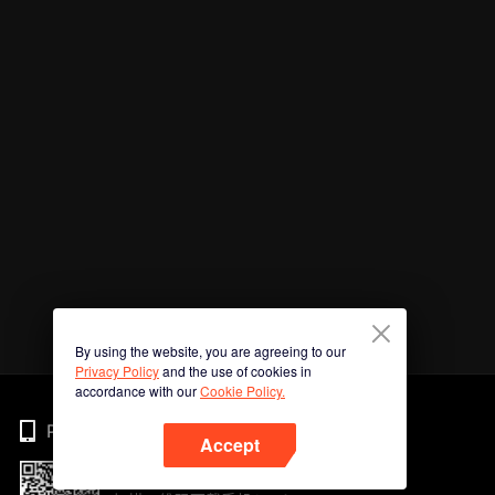
By using the website, you are agreeing to our
Privacy Policy
and the use of cookies in
accordance with our
Cookie Policy.
Phone
Accept