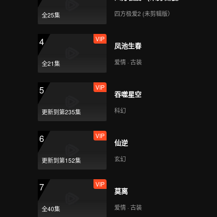
四方极爱2 (未剪辑版）
全25集
VIP
第7期：组合才艺考核展
示，从青涩到惊艳
VIP
4
凤池生春
爱情 · 古装
全21集
VIP
EP7加更-01
VIP
5
吞噬星空
科幻
更新到第235集
VIP
EP7加更-02
VIP
6
仙逆
玄幻
更新到第152集
VIP
EP7加更-03
VIP
7
莫离
爱情 · 古装
全40集
VIP
第8期：总决赛巅峰之