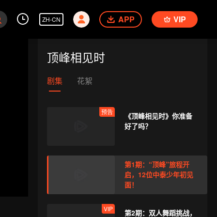
APP
VIP
ZH-CN
顶峰相见时
剧集
花絮
预告
《顶峰相见时》你准备
好了吗？
第1期：“顶峰”旅程开
启，12位中泰少年初见
面！
VIP
第2期：双人舞蹈挑战，