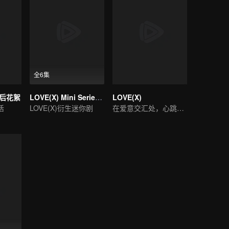
全6集
幕后花絮
LOVE(X) Mini Series: Roommates In Love
LOVE(X)
活
LOVE(X)衍生迷你剧
在爱意交汇处，心跳奏响缤纷旋律