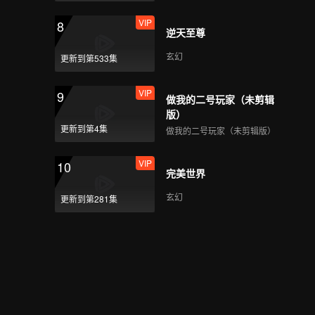
夜，少年顶峰相见！
VIP
8
逆天至尊
玄幻
更新到第533集
VIP
EP8加更-01
VIP
9
做我的二号玩家（未剪辑
版）
更新到第4集
做我的二号玩家（未剪辑版）
VIP
EP8加更-02
VIP
10
完美世界
玄幻
更新到第281集
VIP
EP8加更-03