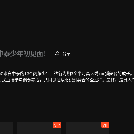
位中泰少年初见面！
分享
，汇聚来自中泰的12个闪耀少年，进行为期2个半月真人秀+直播舞台的成长
方式直接参与偶像养成，共同见证从相识到契合的全过程。最终，最具人
VIP
VIP