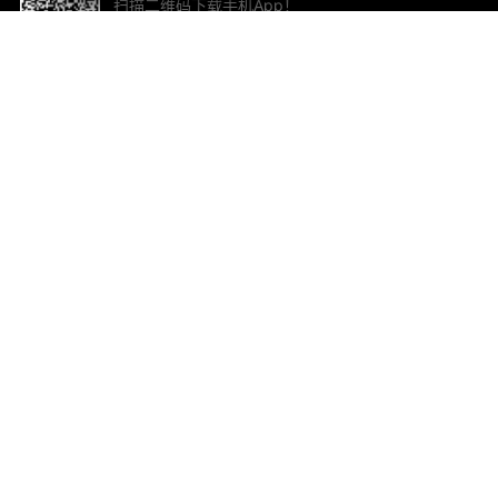
扫描二维码下载手机App！
帮助与反馈
关
意见反馈
加
联
电子
ted.