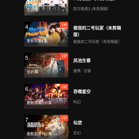
四方极爱2 (未剪辑版）
全25集
VIP
第7期：组合才艺考核展
示，从青涩到惊艳
VIP
4
做我的二号玩家（未剪辑
版）
更新到第4集
做我的二号玩家（未剪辑版）
VIP
EP7加更-01
VIP
5
凤池生春
爱情 · 古装
全21集
VIP
EP7加更-02
VIP
6
吞噬星空
科幻
更新到第235集
VIP
EP7加更-03
VIP
7
仙逆
玄幻
更新到第152集
VIP
第8期：总决赛巅峰之