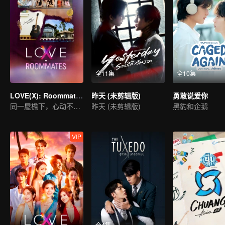
全11集
全10集
LOVE(X): Roommates
昨天 (未剪辑版)
勇敢说爱你
同一屋檐下，心动不设防！LOVE(X)合拍室友特辑
昨天 (未剪辑版)
黑豹和企鹅
VIP
全4集