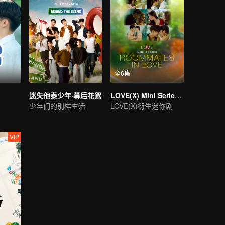
全6集
迷失他泰少年·幕后花絮
LOVE(X) Mini Series: Roommates In Love
少年们的别样生活
LOVE(X)衍生迷你剧
VIP