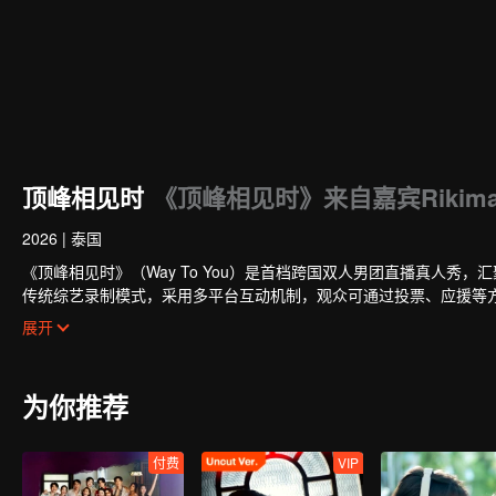
顶峰相见时
《顶峰相见时》来自嘉宾Rikim
2026
|
泰国
《顶峰相见时》（Way To You）是首档跨国双人男团直播真人秀
传统综艺录制模式，采用多平台互动机制，观众可通过投票、应援等
的CP组合将在全球舞台上闪耀出道。
展开
为你推荐
付费
VIP