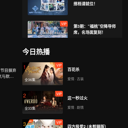
搭档请就位！
VIP
第3期：“福桃”空降导师
席，名场面复刻！
今日热播
VIP
第4期：演技大赏：少年
们超燃演技PK
VIP
1
百花杀
。节目摒弃
气与默契
爱情 · 古装
全36集
VIP
第5期：首届顶峰运动
会，无畏向前！
VIP
2
这一秒过火
爱情 · 剧情
全33集
VIP
第6期：水上运动会大对
决，全员混战！
VIP
3
四方极爱2 (未剪辑版）