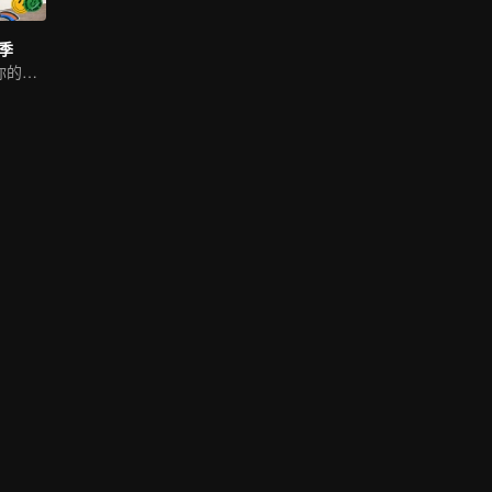
季
来亚洲选秀Pick你的偶像