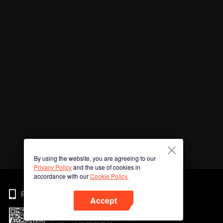
By using the website, you are agreeing to our
Privacy Policy
and the use of cookies in
accordance with our
Cookie Policy.
Phone
Accept