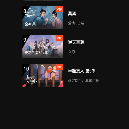
夜，少年顶峰相见！
VIP
8
莫离
爱情 · 古装
全40集
VIP
EP8加更-01
VIP
9
逆天至尊
玄幻
更新到第534集
VIP
EP8加更-02
VIP
10
半熟恋人 第5季
命定指引，赤诚相爱
VIP
EP8加更-03