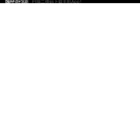
扫描二维码下载手机App！
帮助与反馈
关
意见反馈
加
联
电子
ted.