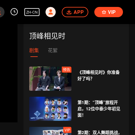
APP
VIP
ZH-CN
顶峰相见时
剧集
花絮
预告
《顶峰相见时》你准备
好了吗？
第1期：“顶峰”旅程开
启，12位中泰少年初见
面！
VIP
第2期：双人舞蹈挑战，