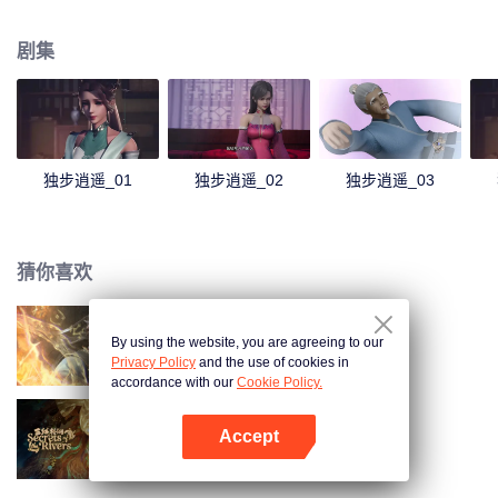
尘，他们不甘如此，以修行来悟道而变得强大，甚至永生。天地大道如同气
运，有能者居之。大道之路，就是争道之路，这就造成了万族万灵的相争。 一
剧集
个时代，只能支撑少数一些人得道。得道者，以为站在了世间之巅，以后可以
恣意逍遥。但却发现，即使得道。同样难逃厄运，在他们之上有着主宰，收割
着一个又一个的时代，收割着天下修行者为了维持他们野心。万族万灵，不过
是被这些主宰豢养而已。 这些主宰，收割着得道者，收割着每个世界的灵华，
摧毁一个个世界。 历代得道者，都不甘被收割，不断的反抗，可是每一次都失
败。 直到……主角叶宇出现，他剥开了一个个时代，剥开了一个个秘密。随着
独步逍遥_01
独步逍遥_02
独步逍遥_03
他展开了史诗级的画卷，在这壮阔的世界中，不断的成长，经历爱情和友情，
洗净蒙尘的道心，最后和收割万族万灵的主宰对决。
猜你喜欢
By using the website, you are agreeing to our
长生界
Privacy Policy
and the use of cookies in
accordance with our
Cookie Policy.
Accept
三线轮洄
打开App