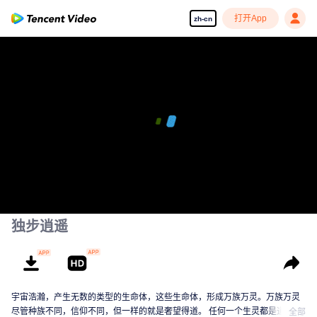
打开App
zh-cn
独步逍遥
宇宙浩瀚，产生无数的类型的生命体，这些生命体，形成万族万灵。万族万灵
尽管种族不同，信仰不同，但一样的就是奢望得道。 任何一个生灵都是道心蒙
全部