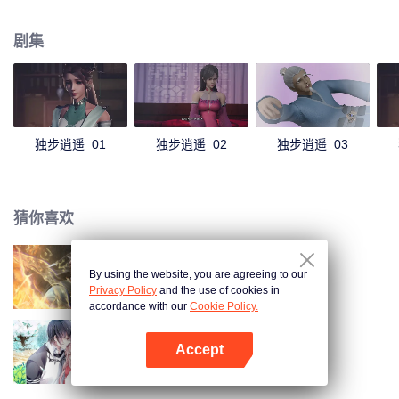
尘，他们不甘如此，以修行来悟道而变得强大，甚至永生。天地大道如同气
运，有能者居之。大道之路，就是争道之路，这就造成了万族万灵的相争。 一
剧集
个时代，只能支撑少数一些人得道。得道者，以为站在了世间之巅，以后可以
恣意逍遥。但却发现，即使得道。同样难逃厄运，在他们之上有着主宰，收割
着一个又一个的时代，收割着天下修行者为了维持他们野心。万族万灵，不过
是被这些主宰豢养而已。 这些主宰，收割着得道者，收割着每个世界的灵华，
摧毁一个个世界。 历代得道者，都不甘被收割，不断的反抗，可是每一次都失
败。 直到……主角叶宇出现，他剥开了一个个时代，剥开了一个个秘密。随着
独步逍遥_01
独步逍遥_02
独步逍遥_03
他展开了史诗级的画卷，在这壮阔的世界中，不断的成长，经历爱情和友情，
洗净蒙尘的道心，最后和收割万族万灵的主宰对决。
猜你喜欢
By using the website, you are agreeing to our
长生界
Privacy Policy
and the use of cookies in
accordance with our
Cookie Policy.
Accept
国民老公带回家 第1季
打开App