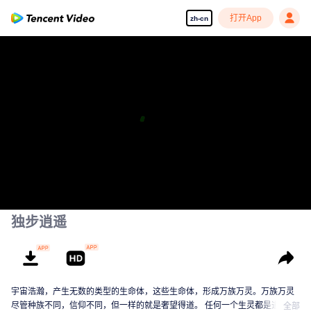
打开App
zh-cn
独步逍遥
宇宙浩瀚，产生无数的类型的生命体，这些生命体，形成万族万灵。万族万灵
尽管种族不同，信仰不同，但一样的就是奢望得道。 任何一个生灵都是道心蒙
全部