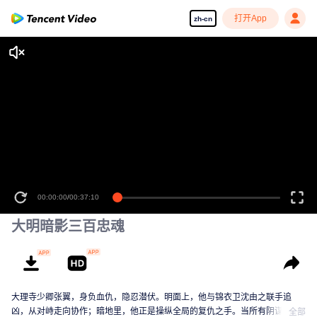
打开App
zh-cn
00:00:00
/
00:37:10
大明暗影三百忠魂
大理寺少卿张翼，身负血仇，隐忍潜伏。明面上，他与锦衣卫沈由之联手追
凶，从对峙走向协作；暗地里，他正是操纵全局的复仇之手。当所有阴谋指向
全部