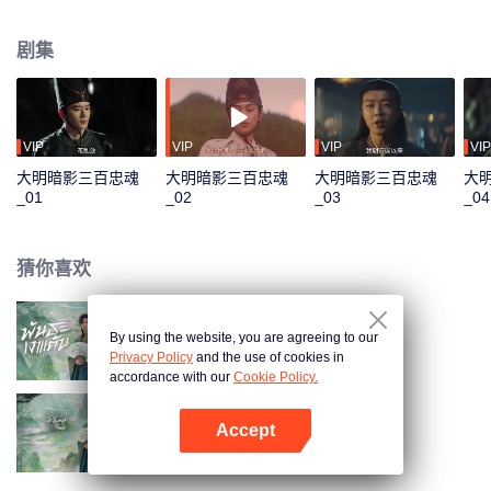
终点，一场精心策划的正义陷阱骤然收网，众人命运在此刻激烈交汇，于谍影
重重中迎来最终的选择。
剧集
VIP
VIP
VIP
VIP
大明暗影三百忠魂
大明暗影三百忠魂
大明暗影三百忠魂
大
_01
_02
_03
_04
猜你喜欢
By using the website, you are agreeing to our
将军家的小儿子（泰语版）
Privacy Policy
and the use of cookies in
accordance with our
Cookie Policy.
Accept
将军家的小儿子
打开App