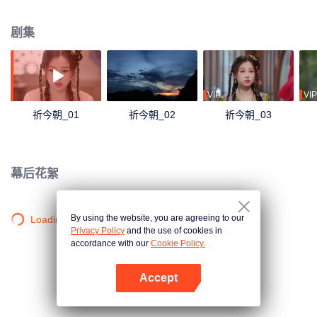
作乱和洛家堡血祭等神秘事件之中，而在对抗圣宗过程中意外让越祈被封印的
回忆和情感被开启…… 随着事件发展，双越结识了洛家堡双子洛埋名和洛昭
剧集
言、千年狼妖闲卿、顾寒江和明绣师徒以及居十方等一众江湖人士，二人的真
实身份也逐渐揭开。正武盟、启魂圣宗、衡道众、禺妖族，几大势力接踵而
至，谁才是真正的幕后设局人？计中有计，局中有局，不惜舍身改命，只为今
朝再聚。
VIP
VIP
祈今朝_01
祈今朝_02
祈今朝_03
幕后花絮
By using the website, you are agreeing to our
Loading…
Privacy Policy
and the use of cookies in
accordance with our
Cookie Policy.
Accept
打开App