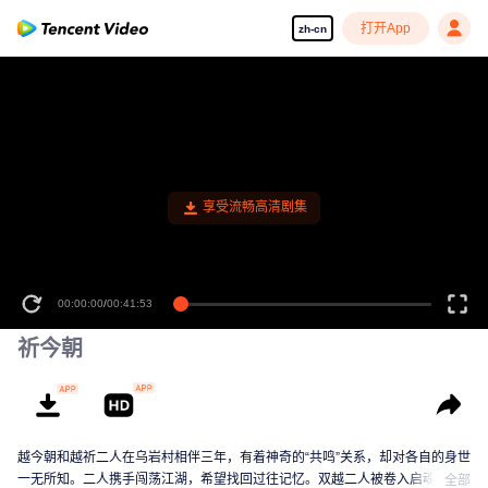
打开App
zh-cn
享受流畅高清剧集
00:00:00
/
00:41:53
祈今朝
越今朝和越祈二人在乌岩村相伴三年，有着神奇的“共鸣”关系，却对各自的身世
一无所知。二人携手闯荡江湖，希望找回过往记忆。双越二人被卷入启魂圣宗
全部