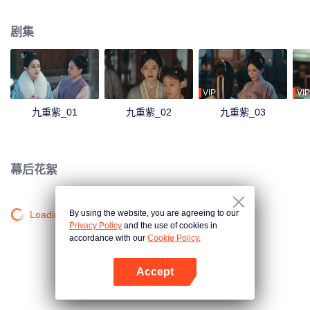
与扮作商贾投宿的宋墨在田庄相逢，用自己的智慧帮其保下平寇有功的定国公
一脉遗孤，二人命运也因此紧紧缠绕。出身官宦之家的宋墨深陷家变谜团，而
剧集
窦昭也在继母的破坏下遭遇换亲流言。二人选择成亲以结同盟、共度困局。曾
经彼此猜忌的他们在相互帮扶中共渡难关，也由此渐渐相知相惜、互为知己。
不料风雨欲来、朝堂骤变，窦昭与宋墨携手面对危局，共同挽救家族命运、解
开英国公府换子疑云、成功阻止辽王谋逆，平忠臣冤案、保家国安宁，活出了
真正属于自己的人生。
VIP
VIP
九重紫_01
九重紫_02
九重紫_03
幕后花絮
By using the website, you are agreeing to our
Loading…
Privacy Policy
and the use of cookies in
accordance with our
Cookie Policy.
Accept
打开App