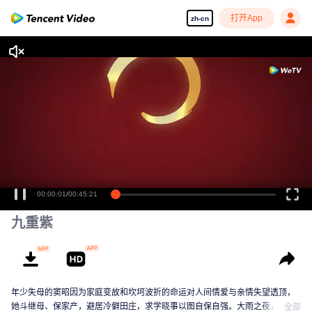
打开App
zh-cn
00:00:01
/
00:45:21
九重紫
年少失母的窦昭因为家庭变故和坎坷波折的命运对人间情爱与亲情失望透顶，
她斗继母、保家产，避居冷僻田庄，求学晓事以图自保自强。大雨之夜，窦昭
全部