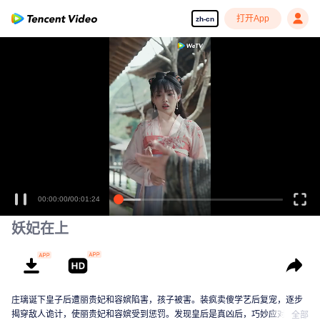
打开App
zh-cn
00:00:00
/
00:01:24
妖妃在上
庄璃诞下皇子后遭丽贵妃和容嫔陷害，孩子被害。装疯卖傻学艺后复宠，逐步
揭穿敌人诡计，使丽贵妃和容嫔受到惩罚。发现皇后是真凶后，巧妙应对，最
全部