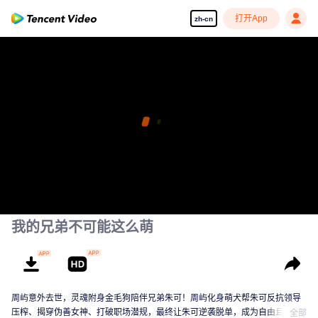
打开App
zh-cn
我的兄弟不可能这么萌
周屿意外去世，灵魂附身金毛狗陪伴兄弟朱可！周屿化身萌犬帮朱可反抗领导
压榨、揭穿伪善女神、打破职场潜规，最终让朱可逆袭脱单，成为自由且幸福
全部