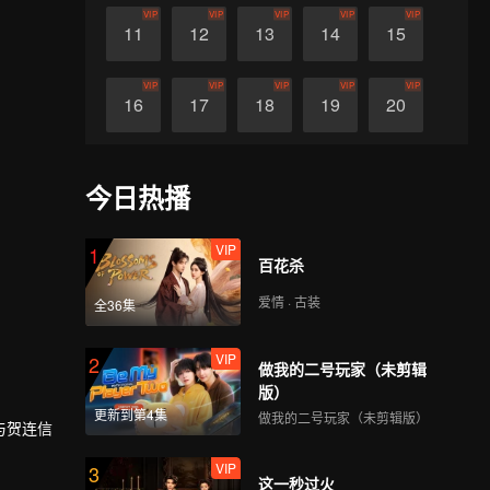
VIP
VIP
VIP
VIP
VIP
11
12
13
14
15
VIP
VIP
VIP
VIP
VIP
16
17
18
19
20
VIP
VIP
VIP
VIP
VIP
21
22
23
24
25
今日热播
VIP
VIP
VIP
VIP
VIP
26
27
28
29
30
VIP
1
百花杀
爱情 · 古装
全36集
VIP
2
做我的二号玩家（未剪辑
版）
更新到第4集
做我的二号玩家（未剪辑版）
与贺连信
VIP
3
这一秒过火