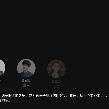
依
黄宥明
周励淇
演员
演员
王诸子的袭爵之争，成为第三子贺连信的婢妾。青莲最初一心要逃离，后
展抱负。