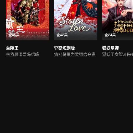
全46集
全42集
全24集
兰陵王
夺娶短剧版
狐妖皇嫂
林依晨溺爱冯绍峰
疯批将军为爱强势夺妻
狐妖圣女智斗除