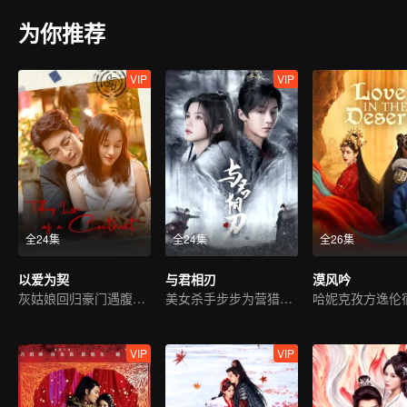
为你推荐
VIP
VIP
全24集
全24集
全26集
以爱为契
与君相刃
漠风吟
灰姑娘回归豪门遇腹黑霸总
美女杀手步步为营猎爱皇子
VIP
VIP