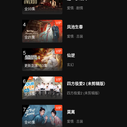
爱情 · 剧情
全33集
VIP
4
凤池生春
爱情 · 古装
全21集
VIP
5
仙逆
玄幻
更新到第153集
VIP
6
四方极爱2 (未剪辑版）
四方极爱2 (未剪辑版）
全25集
VIP
7
莫离
爱情 · 古装
全40集