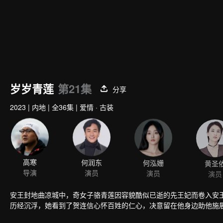
岁岁青莲
第21集
分享
2023
|
内地
|
全36集
|
爱情 · 古装
高寒
何润东
何泓姗
黄圣
导演
演员
演员
演员
安王封地曲凉城中，奇女子骆青莲因容貌酷似已逝的先王妃而卷入安
历经沉浮，她看到了贺连信心怀百姓的仁心，决意留在他身边助他施