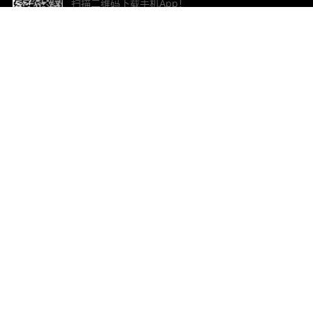
扫描二维码下载手机App！
帮助与反馈
关
意见反馈
加
联
电子
ted.