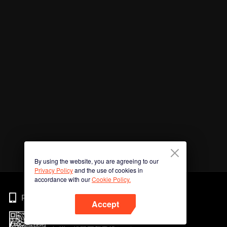
By using the website, you are agreeing to our
Privacy Policy
and the use of cookies in
accordance with our
Cookie Policy.
Phone
Accept