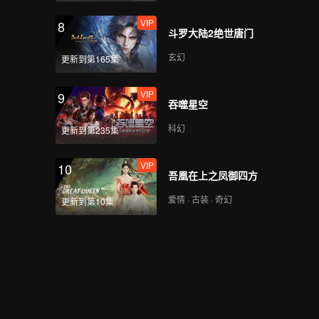
VIP
8
斗罗大陆2绝世唐门
玄幻
更新到第165集
VIP
9
吞噬星空
科幻
更新到第235集
VIP
10
吾凰在上之凤御四方
爱情 · 古装 · 奇幻
更新到第10集