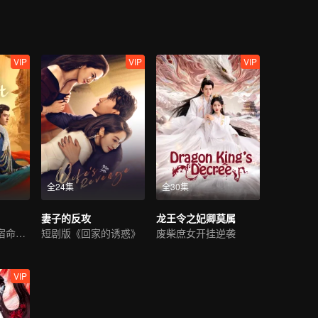
VIP
VIP
VIP
全24集
全30集
妻子的反攻
龙王令之妃卿莫属
哈妮克孜方逸伦宿命虐恋
短剧版《回家的诱惑》
废柴庶女开挂逆袭
VIP