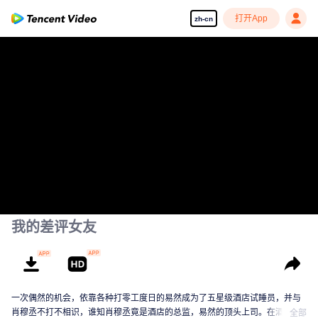
打开App
zh-cn
00:00:00
/
00:40:29
我的差评女友
一次偶然的机会，依靠各种打零工度日的易然成为了五星级酒店试睡员，并与
肖穆丞不打不相识，谁知肖穆丞竟是酒店的总监，易然的顶头上司。在酒店的
全部