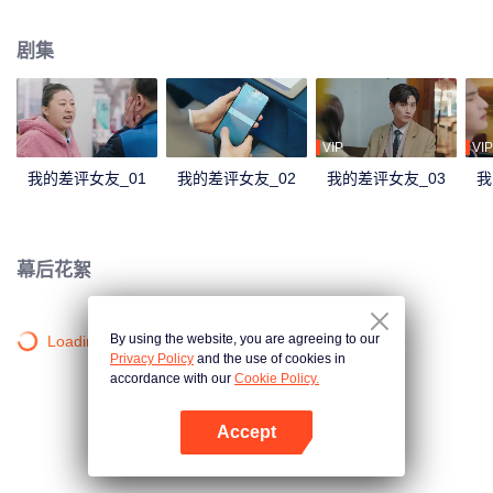
日常工作中，二人遇到了形形色色的住客以及酒店经营不善的困境，易然和肖
穆丞携手解决酒店危机。两个不同世界的人在朝夕相处中虽然矛盾重重，却不
剧集
知不觉相互靠近……
VIP
VIP
我的差评女友_01
我的差评女友_02
我的差评女友_03
我
幕后花絮
By using the website, you are agreeing to our
Loading…
Privacy Policy
and the use of cookies in
accordance with our
Cookie Policy.
Accept
打开App