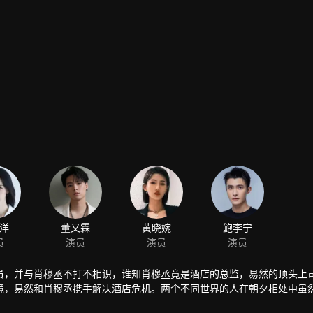
员，并与肖穆丞不打不相识，谁知肖穆丞竟是酒店的总监，易然的顶头上
境，易然和肖穆丞携手解决酒店危机。两个不同世界的人在朝夕相处中虽