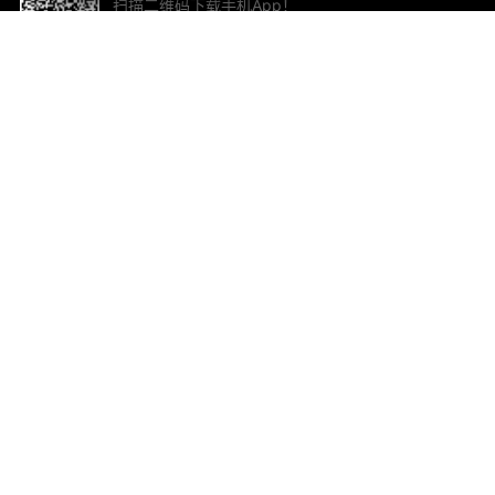
扫描二维码下载手机App！
帮助与反馈
关
意见反馈
加
联
电子
ted.