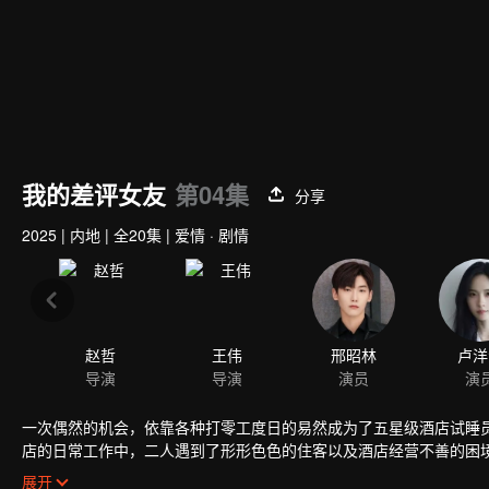
我的差评女友
第04集
分享
2025
|
内地
|
全20集
|
爱情 · 剧情
一次偶然的机会，依靠各种打零工度日的易然成为了五星级酒店试睡
店的日常工作中，二人遇到了形形色色的住客以及酒店经营不善的困
重，却不知不觉相互靠近……
展开