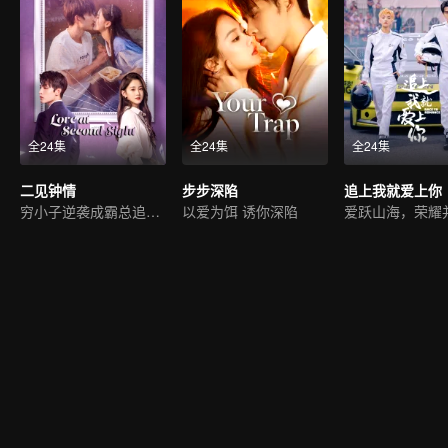
全24集
全24集
全24集
二见钟情
步步深陷
追上我就爱上你
穷小子逆袭成霸总追初恋
以爱为饵 诱你深陷
爱跃山海，荣耀