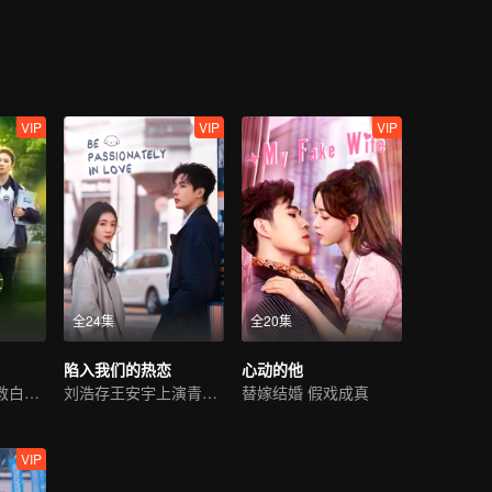
VIP
VIP
VIP
全24集
全20集
陷入我们的热恋
心动的他
重返十八岁，拯救白月光
刘浩存王安宇上演青春纯爱
替嫁结婚 假戏成真
VIP