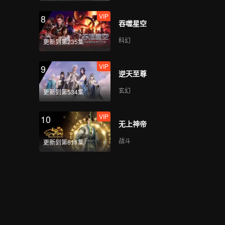
VIP
8
吞噬星空
科幻
更新到第235集
VIP
9
逆天至尊
玄幻
更新到第534集
VIP
10
无上神帝
战斗
更新到第611集