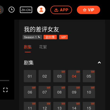
APP
VIP
ZH-CN
我的差评女友
Season 1
全20集
VIP
剧集
花絮
剧集
VIP
VIP
VIP
01
02
03
04
05
VIP
VIP
VIP
VIP
VIP
06
07
08
09
10
VIP
VIP
VIP
VIP
VIP
11
12
13
14
15