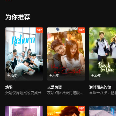
为你推荐
VIP
VIP
全23集
全24集
全32集
焕羽
以爱为契
逆时而来的你
张婧仪周翊然蜕变成长
灰姑娘回归豪门遇腹黑霸总
VIP