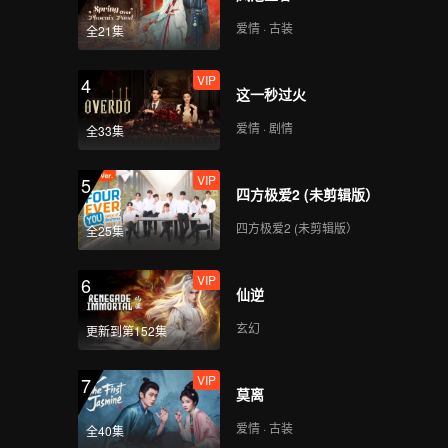
爱情 · 古装
全21集
VIP
4
这一秒过火
爱情 · 剧情
全33集
VIP
5
四方极爱2 (未剪辑版）
四方极爱2 (未剪辑版）
全25集
VIP
6
仙逆
玄幻
更新到第152集
VIP
7
莫离
爱情 · 古装
全40集