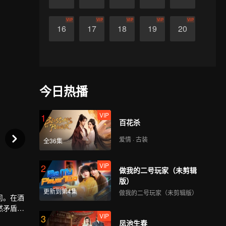
VIP
VIP
VIP
VIP
VIP
16
17
18
19
20
今日热播
VIP
1
百花杀
爱情 · 古装
全36集
VIP
2
做我的二号玩家（未剪辑
版）
更新到第4集
做我的二号玩家（未剪辑版）
司。在酒
然矛盾重
VIP
3
凤池生春