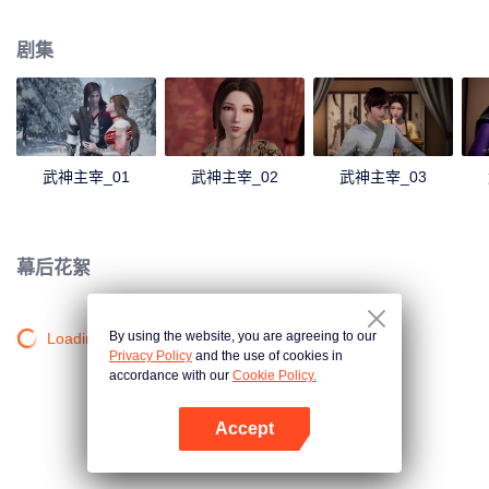
僻之地，一位同名少年意外继承了秦尘的意志。作为大齐国军神定武王的爱
孙，却因生父来历成迷，母子二人在定武王府中受尽冷遇，相依为命。 为了重
剧集
写往日的强者神话，也为了守护自己所爱的一切，秦尘毅然决然扛起维护天下
五国的大任，再度踏上武道之路。
武神主宰_01
武神主宰_02
武神主宰_03
幕后花絮
By using the website, you are agreeing to our
Loading…
Privacy Policy
and the use of cookies in
accordance with our
Cookie Policy.
Accept
打开App