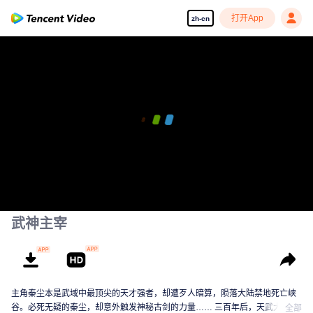
打开App
zh-cn
武神主宰
主角秦尘本是武域中最顶尖的天才强者，却遭歹人暗算，陨落大陆禁地死亡峡
谷。必死无疑的秦尘，却意外触发神秘古剑的力量…… 三百年后，天武大陆偏
全部