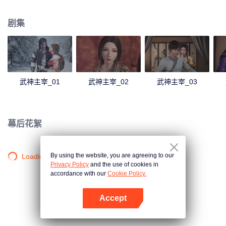
僻之地，一位同名少年意外继承了秦尘的意志。作为大齐国军神定武王的爱
孙，却因生父来历成迷，母子二人在定武王府中受尽冷遇，相依为命。 为了重
剧集
写往日的强者神话，也为了守护自己所爱的一切，秦尘毅然决然扛起维护天下
五国的大任，再度踏上武道之路。
武神主宰_01
武神主宰_02
武神主宰_03
幕后花絮
By using the website, you are agreeing to our
Loading…
Privacy Policy
and the use of cookies in
accordance with our
Cookie Policy.
Accept
打开App