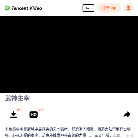
打开App
zh-cn
武神主宰
主角秦尘本是武域中最顶尖的天才强者，却遭歹人暗算，陨落大陆禁地死亡峡
谷。必死无疑的秦尘，却意外触发神秘古剑的力量…… 三百年后，天武大陆偏
全部