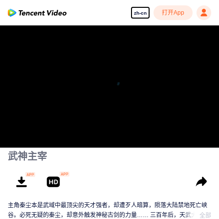
打开App
zh-cn
享受流畅高清剧集
00:00:00
/
00:07:45
武神主宰
主角秦尘本是武域中最顶尖的天才强者，却遭歹人暗算，陨落大陆禁地死亡峡
谷。必死无疑的秦尘，却意外触发神秘古剑的力量…… 三百年后，天武大陆偏
全部