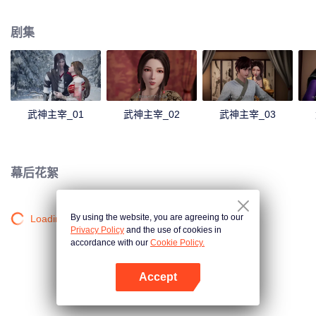
僻之地，一位同名少年意外继承了秦尘的意志。作为大齐国军神定武王的爱
孙，却因生父来历成迷，母子二人在定武王府中受尽冷遇，相依为命。 为了重
剧集
写往日的强者神话，也为了守护自己所爱的一切，秦尘毅然决然扛起维护天下
五国的大任，再度踏上武道之路。
武神主宰_01
武神主宰_02
武神主宰_03
幕后花絮
By using the website, you are agreeing to our
Loading…
Privacy Policy
and the use of cookies in
accordance with our
Cookie Policy.
Accept
打开App