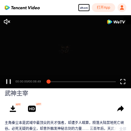
打开App
zh-cn
00:00:00
/
00:08:49
武神主宰
主角秦尘本是武域中最顶尖的天才强者，却遭歹人暗算，陨落大陆禁地死亡峡
谷。必死无疑的秦尘，却意外触发神秘古剑的力量…… 三百年后，天武大陆偏
全部