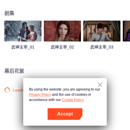
僻之地，一位同名少年意外继承了秦尘的意志。作为大齐国军神定武王的爱
孙，却因生父来历成迷，母子二人在定武王府中受尽冷遇，相依为命。 为了重
剧集
写往日的强者神话，也为了守护自己所爱的一切，秦尘毅然决然扛起维护天下
五国的大任，再度踏上武道之路。
武神主宰_01
武神主宰_02
武神主宰_03
幕后花絮
By using the website, you are agreeing to our
Loading…
Privacy Policy
and the use of cookies in
accordance with our
Cookie Policy.
Accept
打开App