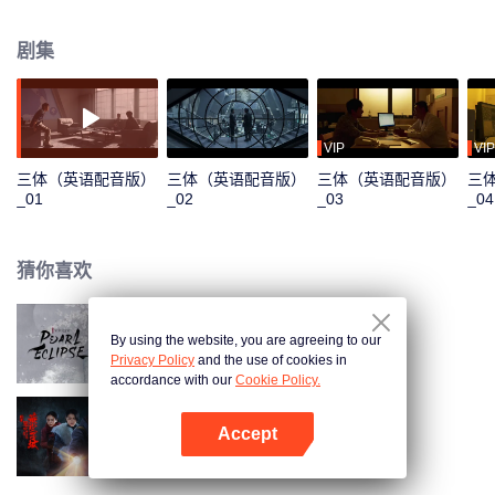
纳米科学家汪淼被警官史强带到联合作战中心，并潜入“科学边界”组织协助调
查，在调查过程中，汪淼和史强接触到一个名为ETO的组织，并发现《三体》
剧集
游戏的秘密，竟是两个文明为了生存空间，孤注一掷的生死相逐，在众人的共
同努力下，汪淼、史强等人坚定信念、重燃希望，带领大家准备一起面对即将
来临的人类危机。
VIP
VIP
三体（英语配音版）
三体（英语配音版）
三体（英语配音版）
三
_01
_02
_03
_04
猜你喜欢
By using the website, you are agreeing to our
斛珠夫人（英语版）
Privacy Policy
and the use of cookies in
accordance with our
Cookie Policy.
Accept
鬼吹灯之黄皮子坟
打开App