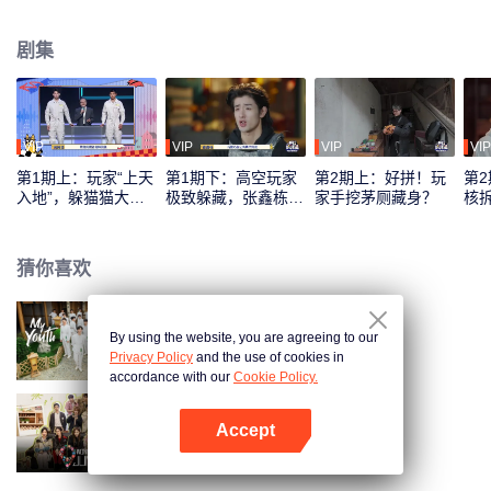
工技能、惊人的身体技能以及非凡的脑力，以各种奇招躲避不同猎人团的地毯
式搜捕。
剧集
VIP
VIP
VIP
VIP
第1期上：玩家“上天
第1期下：高空玩家
第2期上：好拼！玩
第
入地”，躲猫猫大战
极致躲藏，张鑫栋破
家手挖茅厕藏身？
核
开启
防了
猜你喜欢
By using the website, you are agreeing to our
少年行
Privacy Policy
and the use of cookies in
accordance with our
Cookie Policy.
Accept
桃花坞开放中 第4季
打开App