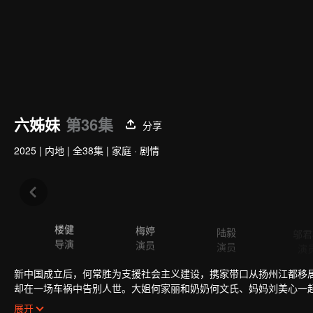
六姊妹
第36集
分享
2025
|
内地
|
全38集
|
家庭 · 剧情
楼健
梅婷
陆毅
邬君
导演
演员
演员
演
新中国成立后，何常胜为支援社会主义建设，携家带口从扬州江都移
却在一场车祸中告别人世。大姐何家丽和奶奶何文氏、妈妈刘美心一
恋、工作、生活等命运起伏，但她们团结一心，共同面对人生的风雨，
展开