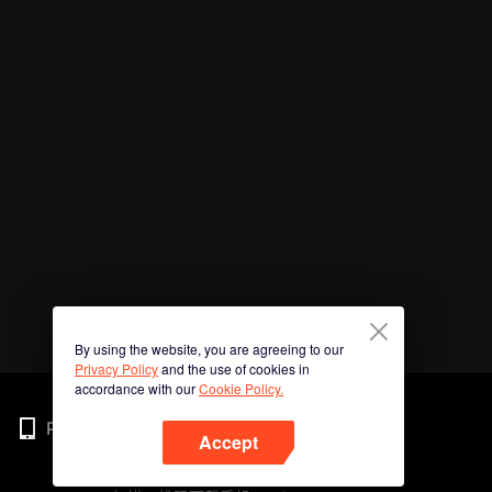
By using the website, you are agreeing to our
Privacy Policy
and the use of cookies in
accordance with our
Cookie Policy.
Phone
Accept