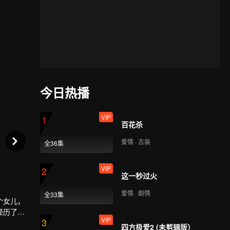
今日热播
VIP
1
百花杀
爱情 · 古装
全36集
VIP
2
这一秒过火
爱情 · 剧情
全33集
个女儿，
经历了婚
VIP
3
。
四方极爱2 (未剪辑版）