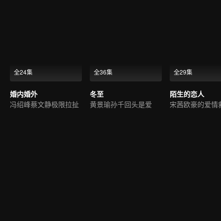
全24集
全36集
全29集
婚内婚外
冬至
陌生的恋人
冯绍峰蔡文静极限拉扯
黄景瑜孙千回头是爱
宋茜欧豪的爱情