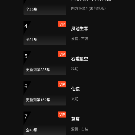
四方极爱2 (未剪辑版）
全25集
VIP
4
凤池生春
爱情 · 古装
全21集
VIP
5
吞噬星空
科幻
更新到第235集
VIP
6
仙逆
玄幻
更新到第152集
VIP
7
莫离
爱情 · 古装
全40集