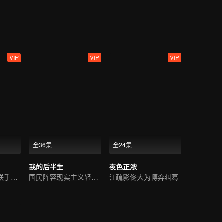
VIP
VIP
VIP
全36集
全24集
我的后半生
夜色正浓
高叶陈妍希闺蜜联手复仇
国民阵容现实主义轻喜剧
江疏影佟大为博弈纠葛