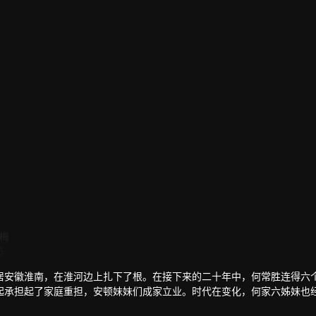
梅
奚美娟
刘钧
吴倩
员
演员
演员
演员
居安徽淮南，在淮河边上扎下了根。在接下来的二十年中，何常胜连得六
起承担起了家庭重担，安顿妹妹们成家立业。时代在变化，何家六姊妹也
在生活的磨砺中，六姊妹们也终于明白父亲生前反复强调的“家”的意义