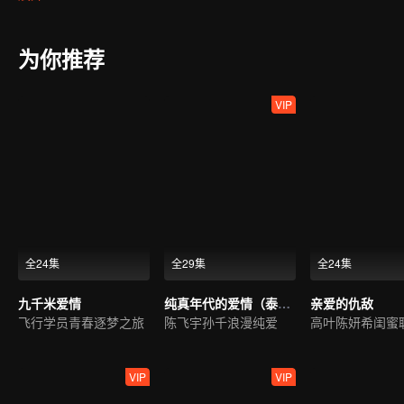
为你推荐
VIP
全24集
全29集
全24集
九千米爱情
纯真年代的爱情（泰语版）
亲爱的仇敌
飞行学员青春逐梦之旅
陈飞宇孙千浪漫纯爱
VIP
VIP