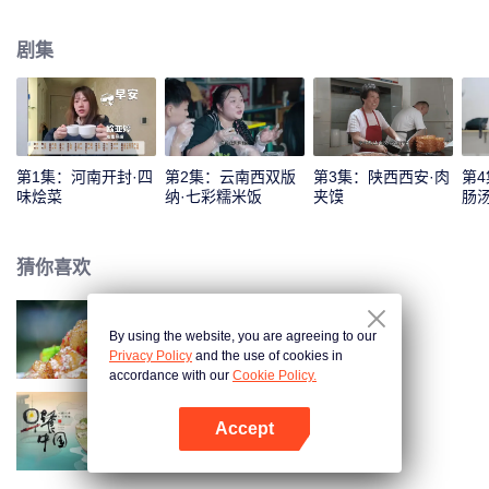
只为专注一句“早安，人间”。
剧集
第1集：河南开封·四
第2集：云南西双版
第3集：陕西西安·肉
第4
味烩菜
纳·七彩糯米饭
夹馍
肠
猜你喜欢
By using the website, you are agreeing to our
一江百味
Privacy Policy
and the use of cookies in
accordance with our
Cookie Policy.
Accept
早餐中国 第1季
打开App