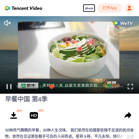
打开App
zh-cn
享受流畅高清剧集
00:00:00
/
00:08:13
早餐中国 第4季
30种热气腾腾的早餐，30种人生况味。 我们依然在拍摄那些微不足道的民间食
物，依然在见证那些触手可及的人间奇迹。星转斗移，平凡永恒。倾尽两年，
全部