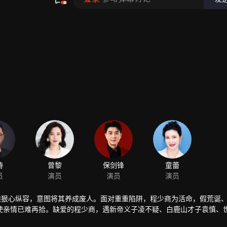
娘狠心纵容，意图将其养成废人。面对重重陷阱，程少商为活命，假荒诞
使亲情已难再拾。缺爱的程少商，遇新帝义子凌不疑、白鹿山才子袁慎、
情感之路颇多坎坷，但她从不后悔自己的每次选择。在与凌不疑的相处之