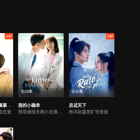
功，也从凌不疑的家庭关系中学会与父母相处之道，以及如何经营自己的
和解，并坚守内心的正义，携手化解国家危机，成就一段佳话。
VIP
VIP
全28集
全40集
邢少，小助理又搞事情了
我的小确幸
且试天下
谈恋爱
邢菲唐晓天两小无猜甜恋
杨洋赵露思旷世奇旅