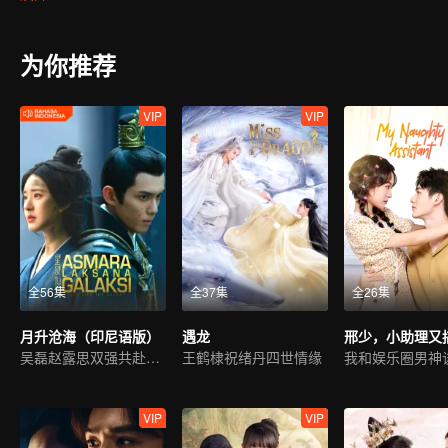
差阳错卷入了凌不疑的家庭与身世之谜中。种种事件，程少商屡立奇
时程少商与凌不疑也在这些经历中各自变化成长，慢慢与自己和家庭
为你推荐
VIP
VIP
全56集
全37集
全26集
月升沧海（印尼语版）
遇龙
吴磊赵露思双强共赴天下
王鹤棣祝绪丹四世情缘
我和娱乐圈男神
VIP
VIP