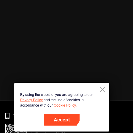
By using the website, you are agreeing to our
Privacy Policy
and the use of cookies in
accordance with our
Cookie Policy.
Phone
Accept