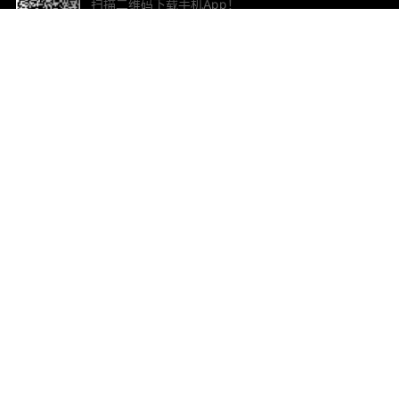
扫描二维码下载手机App！
帮助与反馈
关
意见反馈
加
联
电子
ted.