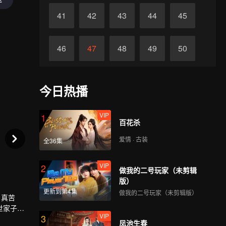
41
42
43
44
45
46
47
48
49
50
51
52
53
54
55
今日热播
终
56
VIP
1
百花杀
爱情 · 古装
全36集
VIP
2
做我的二号玩家（未剪辑
版）
更新到第4集
做我的二号玩家（未剪辑版）
、真苦
世家子弟
VIP
3
中，也阴
凤池生春