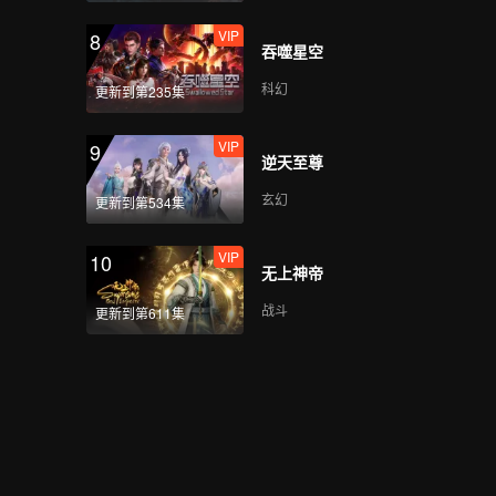
VIP
8
吞噬星空
科幻
更新到第235集
VIP
9
逆天至尊
玄幻
更新到第534集
VIP
10
无上神帝
战斗
更新到第611集