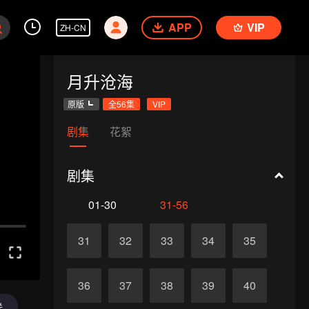
APP
VIP
ZH-CN
月升沧海
原版
全56集
VIP
剧集
花絮
剧集
01-30
31-56
31
32
33
34
35
36
37
38
39
40