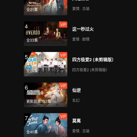
爱情。同
爱情 · 古装
全21集
VIP
4
这一秒过火
爱情 · 剧情
全33集
VIP
5
四方极爱2 (未剪辑版）
四方极爱2 (未剪辑版）
全25集
VIP
6
仙逆
玄幻
更新到第152集
VIP
7
莫离
爱情 · 古装
全40集