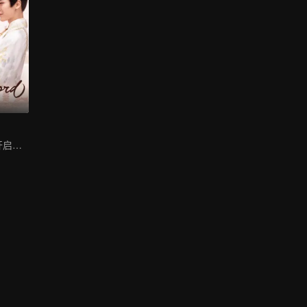
江湖“浪子”白鹿开启追夫路