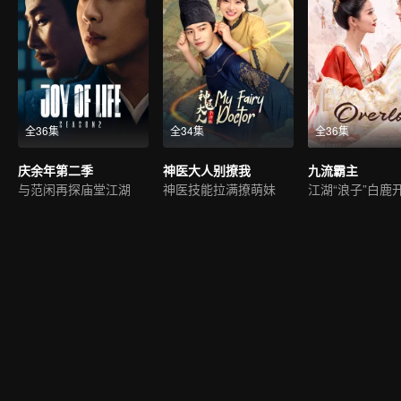
全36集
全34集
全36集
庆余年第二季
神医大人别撩我
九流霸主
与范闲再探庙堂江湖
神医技能拉满撩萌妹