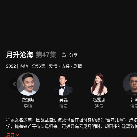
月升沧海
第47集
分享
2022
|
内地
|
全56集
|
爱情 · 古装 · 剧情
程家女名少商，因战乱自幼被父母留在祖母身边成为“留守儿童”，婶
学，掩盖锋芒等待父母归来。可拨开乌云见月明时，却因多年疏离致
楼垚，三人各有优劣。在选择适婚者上，程少商既自卑又务实，尽管
展开