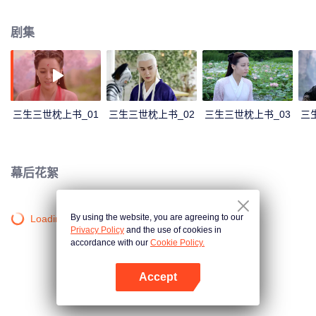
斗。在相处中她发现自己的报恩之情已转化为爱慕之意。但东华在千百年与邪
恶的斗争中，已经忘却了“情爱”二字。为 保护凤九安全，东华将她送到人间，
剧集
却不幸令朋友为保护她而死。凤九为找到传说中能起死复生的仙果，进入翼族
公主阿兰若的幻梦之境，重历阿兰若的坎坷一生。东华历经艰辛救出凤九，发
现自己已爱上了她。此时东华重伤发作，自觉命不久矣，只能将对凤九的爱埋
在心底，把对她的思念写成枕上之书。本已心灰意冷的凤九发现了枕上书，感
悟到东华对自己深沉的感情，于是毅然赶赴战场，燃烧生命的力量，战胜强
敌，帮助东华维护了世间和平。最终正义战胜邪恶，光明战胜黑暗，东华与凤
三生三世枕上书_01
三生三世枕上书_02
三生三世枕上书_03
三
九得以有情人终成眷属。
幕后花絮
By using the website, you are agreeing to our
Loading…
Privacy Policy
and the use of cookies in
accordance with our
Cookie Policy.
Accept
打开App