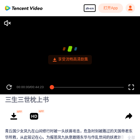
打开App
zh-cn
享受流畅高清剧集
00:00:00
/
00:44:23
三生三世枕上书
青丘国少女凤九在山间修行时被一头妖兽攻击，危急时刻被路过的天国帝君东
华所救，从此铭记在心。为报恩凤九执意跟随东华与作乱世间的妖君渺落战
全部