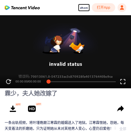
打开App
zh-cn
invalid status
错误码: 70013061.0-547233ac3c870928fa401376440bc9ce
00:00:00
/
00:00:00
霖少，夫人她改嫁了
一条出轨视频，将叶瑾晚跟江寒霖的婚姻送入了地狱。江寒霖恨她，怨她，每
天变着法的折磨她，只为证明她从未对其他男人变心，心里仍旧爱他！ 可真当
全部