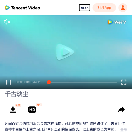
打开App
zh-cn
00:00:00
/
00:44:11
千古玦尘
凡间百姓若遇坎坷离合会去求神拜佛，可若是神仙呢？该剧讲述了上古界四位
真神中白玦与上古之间几经生死离别的情深虐恋。以上古的成长为主线，从灵
全部