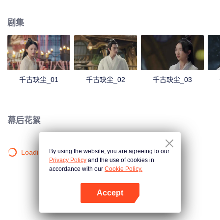
力低微的小“菜鸟”成长为身负苍生之重的主神，却终究逃不过命运的劫难枷锁。
神生长远，情根深种，有人为了她不惜毁天灭地，即使三界化为虚有也在所不
剧集
惜，有人默默等待了六万年，用自己还给她三界永生。 九州八荒之下，她又是
否能够承载这一场超越三生三世的亘古之恋？
千古玦尘_01
千古玦尘_02
千古玦尘_03
幕后花絮
By using the website, you are agreeing to our
Loading…
Privacy Policy
and the use of cookies in
accordance with our
Cookie Policy.
Accept
打开App