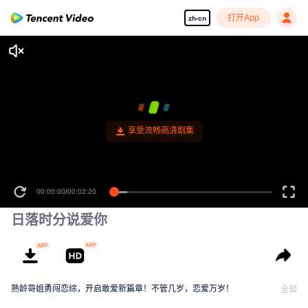
打开App
zh-cn
享受流畅高清剧集
00:00:00
/
00:02:20
日落时分说爱你
熟龄哥姐勇闯恋综，开启敢爱新篇章！不管几岁，恋爱万岁！
全部