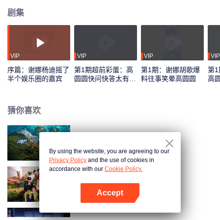
剧集
VIP
VIP
VIP
VIP
序篇：谢娜杨迪摇了
第1期超前彩蛋：高
第1期：谢娜胡歌爆
第
半个娱乐圈的嘉宾
圆圆快问快答太有
料往事笑晕高圆圆
高
料！
糖”
猜你喜欢
现在就出发
By using the website, you are agreeing to our
Privacy Policy
and the use of cookies in
accordance with our
Cookie Policy.
现在就出发 第2季
Accept
打开App