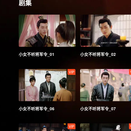
剧集
小女不听将军令_01
小女不听将军令_02
VIP
小女不听将军令_06
小女不听将军令_07
VIP