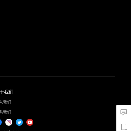
于我们
入我们
系我们