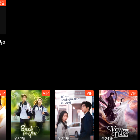
预告
告2
VIP
VIP
VIP
VIP
全32集
全24集
全24集