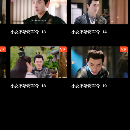
小女不听将军令_13
小女不听将军令_14
VIP
VIP
VIP
小女不听将军令_18
小女不听将军令_19