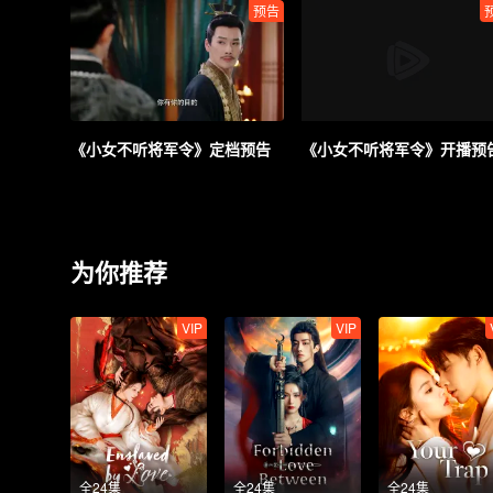
预告
《小女不听将军令》定档预告
《小女不听将军令》开播预
为你推荐
VIP
VIP
全24集
全24集
全24集