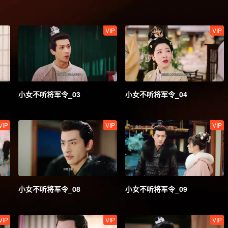
VIP
VIP
小女不听将军令_03
小女不听将军令_04
VIP
VIP
VIP
小女不听将军令_08
小女不听将军令_09
VIP
VIP
VIP