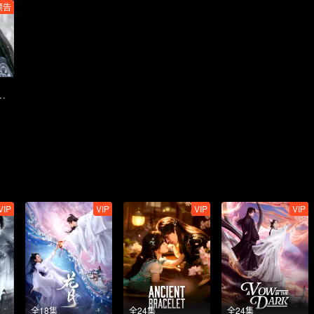
预告
！凤脉觉醒与卿执剑护苍生
VIP
VIP
VIP
VIP
全18集
全24集
全24集