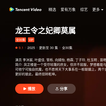
精选
爱有万象
综艺
更多
龙王令之妃卿莫属
全30集
VIP
9.1
2025
更新至
30
集
全30集
演员
李沐宸, 叶盛佳, 管栎, 向婧怡, 杨霖, 丁子玲, 杜玉明 , 苗
简介
:
凤芷楼是一个受尽轻蔑的庶女，但并不屈服，梦想着能
可他宁可独自抗魔，也不愿将天下大事系在一桩联姻上，两个
更好的彼此，最终扭转乾坤。
播放
分享