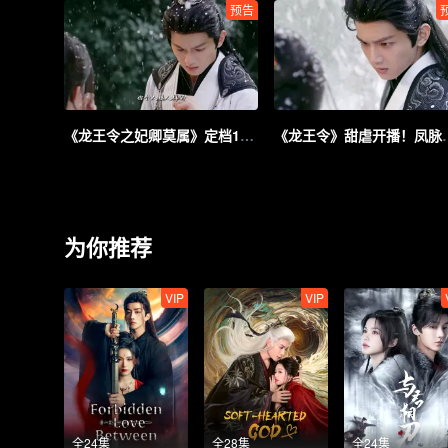
预告
《龙王令之妃卿莫属》定档11.18，废柴庶女血脉逆天命，龙族诸君执令护卿安
《龙王令》甜虐开播
为你推荐
VIP
VIP
全24集
全28集
全24集