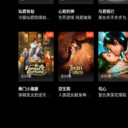
仙君有劫
心软的神
与君相刃
冷面仙君陷情劫恋上魔女
生死逆境 纯爱破局
美女杀手步
VIP
VIP
全24集
全24集
全24集
柴门小福妻
双生契
勾心
穿越变太奶逆天改命
人族孤女献身神兽结契
复仇黑