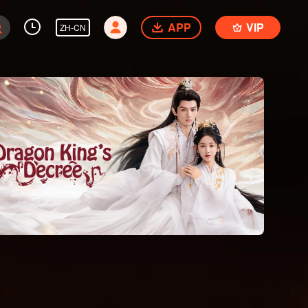
APP
VIP
ZH-CN