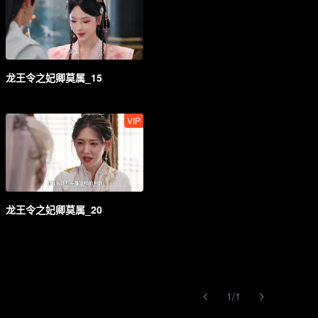
龙王令之妃卿莫属_15
VIP
龙王令之妃卿莫属_20
1
/
1