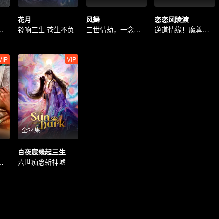
花月
风舞
恋恋风陵渡
步为营猎爱皇子
铃响三生 苍生不负
三世情劫，一念难解
逆道情缘！魔尊追爱小仙妻
VIP
VIP
全24集
白夜宸缘起三生
莲花情陷痞少
六世痴念斩神墟