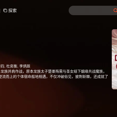
|
探索
皓钧, 杜奕衡, 李炳辰
与龙族并肩作战，原本龙族太子楚墨殇需与圣女结下姻缘共战魔族，
逆流而上的个体宿命般地相遇，不仅冲破俗见，披荆斩棘，还成就了