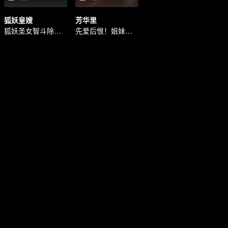
狐妖皇嫂
芳华里
狐妖圣女智斗除妖师
先爱后恨！姐妹互助复仇