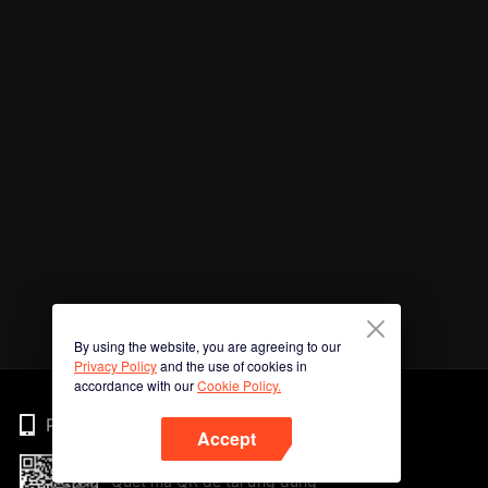
By using the website, you are agreeing to our
Privacy Policy
and the use of cookies in
accordance with our
Cookie Policy.
Phone
Accept
Quét mã QR để tải ứng dụng