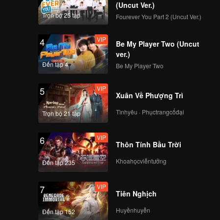
(Uncut Ver.)
Trọn bộ 25 tập
Fourever You Part 2 (Uncut Ver.)
VIP
4
Be My Player Two (Uncut
ver.)
Đến tập 4
Be My Player Two
VIP
5
Xuân Về Phượng Trì
Tìnhyêu · Phụctrangcổđại
Trọn bộ 21 tập
VIP
6
Thôn Tính Bầu Trời
Khoahọcviễntưởng
Đến tập 235
VIP
7
Tiên Nghịch
Huyềnhuyễn
Đến tập 152