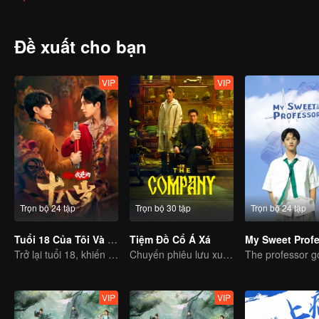
Thiên, cùng chống lại "Thiên đạo" đang điều khiển số phận, từ đó 
Đề xuất cho bạn
VIP
VIP
Trọn bộ 24 tập
Trọn bộ 30 tập
Trọn bộ 24 tập
Tuổi 18 Của Tôi Và Bố
Tiệm Đồ Cổ Á Xá
My Sweet Prof
Trở lại tuổi 18, khiến bố đổi đời
Chuyến phiêu lưu xuyên thời gian của Cao Vỹ Quang và Lương Tĩnh Khang
VIP
VIP