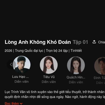
Lòng Anh Không Khó Đoán
Tập 01
Chia
2026
|
Trung Quốc đại lục
|
Trọn bộ 24 tập
|
Tìnhtiết
Lưu Hạo Quần
Tiêu Vũ
Quách Hinh Ngọc
Diễn viên
Diễn viên
Diễn viên
Diễn 
Lục Trình Văn vô tình xuyên vào thế giới tiểu thuyết, trở thành nh
quyết định nhẫn nhịn để sống qua ngày. Nào ngờ, hành động này lại
bộ diễn biến cốt truyện bị xáo trộn hoàn toàn. Cuối cùng, anh ta qu
Đọc thêm