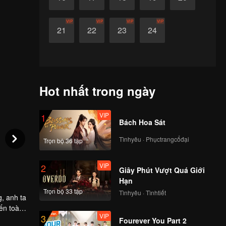
VIP
VIP
VIP
VIP
21
22
23
24
Hot nhất trong ngày
VIP
1
Bách Hoa Sát
Tìnhyêu · Phụctrangcổđại
Trọn bộ 36 tập
VIP
2
Giây Phút Vượt Quá Giới
Hạn
Trọn bộ 33 tập
Tìnhyêu · Tìnhtiết
g, anh ta
iến toàn
VIP
3
ố Trảm
Fourever You Part 2