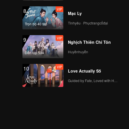
VIP
8
Mạc Ly
Tìnhyêu · Phụctrangcổđại
Trọn bộ 40 tập
VIP
9
Nghịch Thiên Chí Tôn
Huyềnhuyễn
Đến tập 534
VIP
10
Love Actually S5
Guided by Fate, Loved with Heart