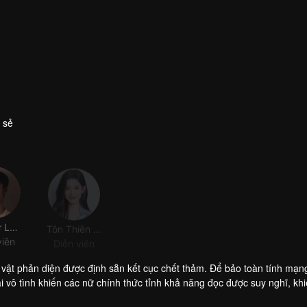
 sẻ
Đinh Tử Lãng
Tôn Thiên Dữ
Kỳ Thần
Kim Lan Tịch
viên
Diễn viên
Diễn viên
Diễn viên
ân vật phản diện được định sẵn kết cục chết thảm. Để bảo toàn tính mạn
 vô tình khiến các nữ chính thức tỉnh khả năng đọc được suy nghĩ, kh
yết định bắt tay cùng nam chính của cuốn tiểu thuyết đã thức tỉnh là C