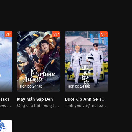
tìm lại được chính mình và con đường trở về của mình.
VIP
VIP
VIP
Trọn bộ 24 tập
Trọn bộ 24 tập
essor
May Mắn Sắp Đến
Đuổi Kịp Anh Sẽ Yêu Em
The professor goes back to campus as a student.
Ông chủ trại heo lật ngược tình thế trở thành cậu chủ bạc tỷ
Tình yêu vượt núi băng biển, vinh quang sóng vai