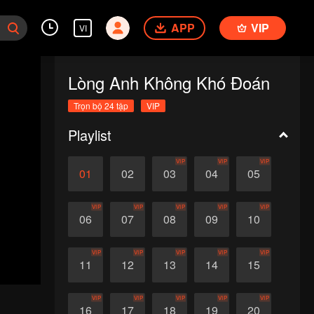
APP
VIP
VI
Lòng Anh Không Khó Đoán
Trọn bộ 24 tập
VIP
Playlist
VIP
VIP
VIP
01
02
03
04
05
VIP
VIP
VIP
VIP
VIP
06
07
08
09
10
VIP
VIP
VIP
VIP
VIP
11
12
13
14
15
VIP
VIP
VIP
VIP
VIP
16
17
18
19
20