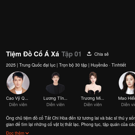
Tiệm Đồ Cổ Á Xá
Tập 01
Chia sẻ
2025
|
Trung Quốc đại lục
|
Trọn bộ 30 tập
|
Huyềnảo · Tìnhtiết
Cao Vỹ Quang
Lương Tĩnh Khang
Trương Miểu Di
Diễn viên
Diễn viên
Diễn viên
Diễn v
Ông chủ tiệm đồ cổ Tất Chi Hòa đến từ tương lai và bác sĩ thú y số
gian để tìm lại những cổ vật bị thất lạc. Phong tục, tập quán của 
được hai người khéo léo kết nối và kể lại một cách chậm rãi, tinh 
Đọc thêm