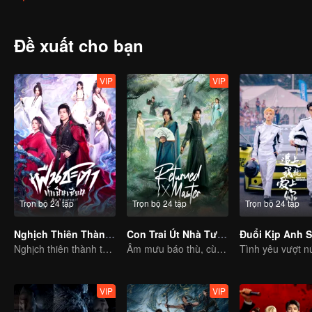
không gian và thời gian. Cuối cùng, hai người đều có được sự lạc q
Đề xuất cho bạn
VIP
VIP
Trọn bộ 24 tập
Trọn bộ 24 tập
Trọn bộ 24 tập
Nghịch Thiên Thành Tiên (Bản Tiếng Thái)
Con Trai Út Nhà Tướng Quân
Nghịch thiên thành thần chẳng có gì lạ
Âm mưu báo thù, cùng kết tình nghĩa
VIP
VIP