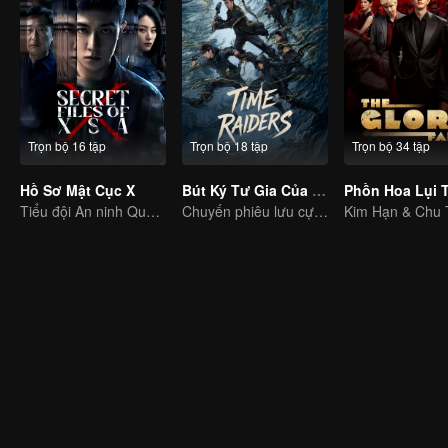
Trọn bộ 16 tập
Trọn bộ 18 tập
Trọn bộ 34 tập
Hồ Sơ Mật Cục X
Bút Ký Tư Gia Của Ngô Tà
Phồn Hoa Lụi 
Tiểu đội An ninh Quốc gia đập tan âm mưu gián điệp
Chuyến phiêu lưu cực hạn của Thiết Tam Giác