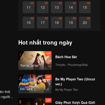
VIP
VIP
VIP
VIP
VIP
11
12
13
14
15
VIP
VIP
VIP
VIP
VIP
16
17
18
19
20
VIP
VIP
VIP
VIP
VIP
21
22
23
24
25
Hot nhất trong ngày
VIP
VIP
VIP
VIP
VIP
26
27
28
29
30
VIP
1
Bách Hoa Sát
Tìnhyêu · Phụctrangcổđại
Trọn bộ 36 tập
VIP
2
Be My Player Two (Uncut
ver.)
Đến tập 4
Be My Player Two
ên thời
n người
VIP
3
ua cả
Giây Phút Vượt Quá Giới