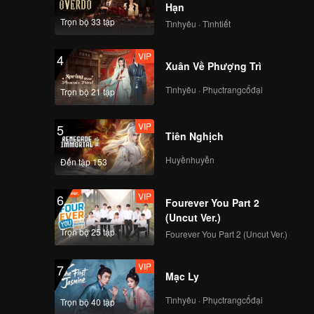
Hạn
Trọn bộ 33 tập
Tìnhyêu · Tìnhtiết
VIP
4
Xuân Về Phượng Trì
Tìnhyêu · Phụctrangcổđại
Trọn bộ 21 tập
VIP
5
Tiên Nghịch
Huyềnhuyễn
Đến tập 153
VIP
6
Fourever You Part 2
(Uncut Ver.)
Trọn bộ 25 tập
Fourever You Part 2 (Uncut Ver.)
VIP
7
Mạc Ly
Tìnhyêu · Phụctrangcổđại
Trọn bộ 40 tập