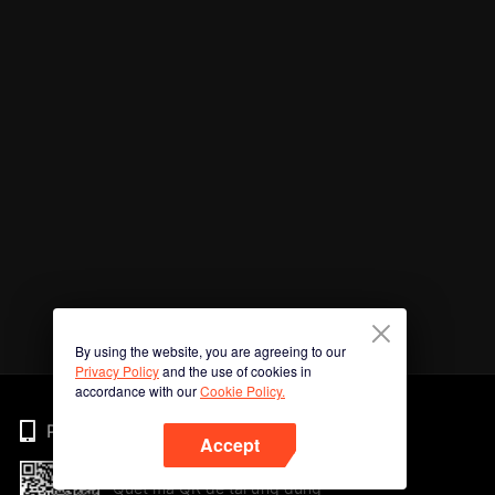
By using the website, you are agreeing to our
Privacy Policy
and the use of cookies in
accordance with our
Cookie Policy.
Phone
Accept
Quét mã QR để tải ứng dụng