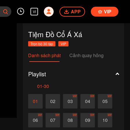
APP
VIP
VI
Tiệm Đồ Cổ Á Xá
Trọn bộ 30 tập
VIP
Danh sách phát
Cảnh quay hỏng
Playlist
01-30
VIP
VIP
VIP
01
02
03
04
05
VIP
VIP
VIP
VIP
VIP
06
07
08
09
10