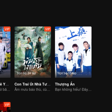
uan để đối diện với cuộc đời của chính mình.
VIP
VIP
Trọn bộ 24 tập
Trọn bộ 15 tập
Đuổi Kịp Anh Sẽ Yêu Em
Con Trai Út Nhà Tướng Quân (Bản Tiếng Thái)
Thượng Ẩn
Tình yêu vượt núi băng biển, vinh quang sóng vai
Âm mưu báo thù, cùng kết tình nghĩa
Bạn không hiểu! Đây cũng là tình yêu
VIP