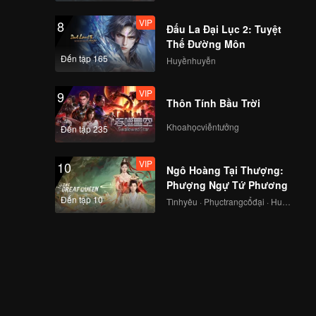
VIP
8
Đấu La Đại Lục 2: Tuyệt
Thế Đường Môn
Đến tập 165
Huyềnhuyễn
VIP
9
Thôn Tính Bầu Trời
Khoahọcviễntưởng
Đến tập 235
VIP
10
Ngô Hoàng Tại Thượng:
Phượng Ngự Tứ Phương
Đến tập 10
Tìnhyêu · Phụctrangcổđại · Huyềnảo