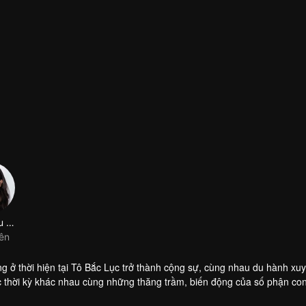
Mao Hiểu Tuệ
iên
ng ở thời hiện tại Tô Bắc Lục trở thành cộng sự, cùng nhau du hành xuy
các thời kỳ khác nhau cùng những thăng trầm, biến động của số phận co
tế. Trong hành trình ấy, họ đã nuôi dưỡng được một tình bạn đẹp vượt q