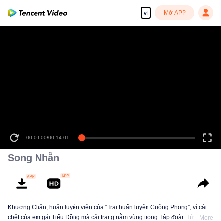
Mở APP
vi
00:00:00
/
00:14:01
Song Nhẫn
Khương Chấn, huấn luyện viên của “Trại huấn luyện Cuồng Phong”, vì cái
chết của em gái Tiểu Đồng mà cải trang nằm vùng trong Tập đoàn Tử Tinh
More