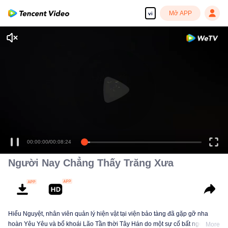
Mở APP
vi
00:00:00
/
00:08:24
Người Nay Chẳng Thấy Trăng Xưa
Hiểu Nguyệt, nhân viên quản lý hiện vật tại viện bảo tàng đã gặp gỡ nha
hoàn Yêu Yêu và bổ khoái Lão Tần thời Tây Hán do một sự cố bất ngờ. Yêu
More