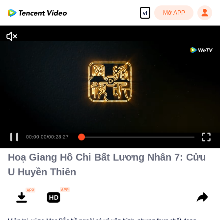
Mở APP
vi
Tận hưởng những bộ phim truyền hình HD mượt mà
00:00:00
/
00:28:27
Hoạ Giang Hồ Chi Bất Lương Nhân 7: Cửu
U Huyền Thiên