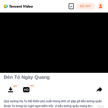
Mở APP
vi
Đèn Tỏ Ngày Quang
Quỷ vương Hạ Tư Mộ thiên phú xuất chúng tình cờ gặp gỡ tiểu tướng quân
Đoàn Tư trong lúc nghỉ ngơi kiếm mồi. Vị tiểu tướng quân mang theo tín vật
More