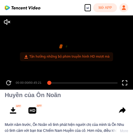
Mở APP
vi
Tận hưởng những bộ phim truyền hình HD mượt mà
00:00:00
/
00:45:21
Huyền của Ôn Noãn
Mười năm trước, Ôn Noãn vô tình phát hiện người chị của mình là Ôn Nhu
có tình cảm với bạn trai Chiếm Nam Huyền của cô. Hơn nữa, điều không
More