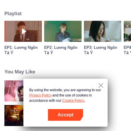
Trạch Lương, từng bước tính kế khiến sự nghiệp của anh sụp đổ. Khi chân
tướng dần hé mở, Tô Tả Ý phát hiện luôn trách lầm Trạch Lương, rồi cố
Playlist
gắng cứu vãn mối tình đó, còn anh đáp lại bằng con dấu khắc tên hai người.
Để bảo vệ tình yêu, hai người cùng gây dựng sự nghiệp, trở thành chỗ dựa
vững chắc của nhau.
EP1: Lương Ngôn
EP2: Lương Ngôn
EP3: Lương Ngôn
EP4
Tả Ý
Tả Ý
Tả Ý
Tả 
You May Like
By using the website, you are agreeing to our
Anh Ấy Đã Rung Động
Privacy Policy
and the use of cookies in
accordance with our
Cookie Policy.
Accept
Từng Bước Lún Sâu
Mở APP