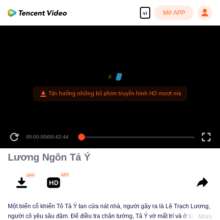
Mở APP
vi
Tận hưởng những bộ phim truyền hình HD mượt mà
00:00:00
/
00:42:44
Lương Ngôn Tả Ý
Một biến cố khiến Tô Tả Ý tan cửa nát nhà, người gây ra là Lệ Trạch Lương,
người cô yêu sâu đậm. Để điều tra chân tướng, Tả Ý vờ mất trí và ở lại bên
More