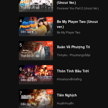
 chính
(Uncut Ver.)
theo sự
Trọn bộ 25 tập
Fourever You Part 2 (Uncut Ver.)
h "chồng
g tiến
VIP
4
Be My Player Two (Uncut
i ngày
ver.)
Đến tập 4
Be My Player Two
VIP
5
Xuân Về Phượng Trì
Tìnhyêu · Phụctrangcổđại
Trọn bộ 21 tập
VIP
6
Thôn Tính Bầu Trời
Khoahọcviễntưởng
Đến tập 235
VIP
7
Tiên Nghịch
Huyềnhuyễn
Đến tập 152