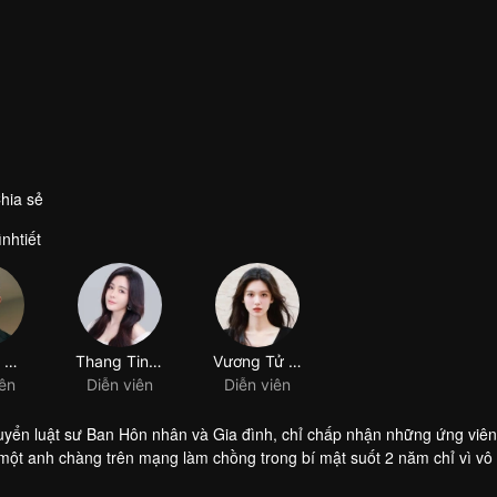
hia sẻ
nhtiết
Lý Trạch Phong
Thang Tinh Mị
Vương Tử Tuyền
iên
Diễn viên
Diễn viên
uyển luật sư Ban Hôn nhân và Gia đình, chỉ chấp nhận những ứng viên
 một anh chàng trên mạng làm chồng trong bí mật suốt 2 năm chỉ vì vô 
uyển vào vị trí này. Sau khi được nhận, với những biểu hiện xuất sắc t