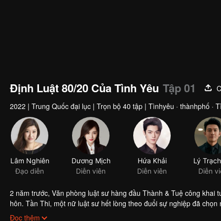
Định Luật 80/20 Của Tình Yêu
Tập 01
C
2022
|
Trung Quốc đại lục
|
Trọn bộ 40 tập
|
Tìnhyêu · thànhphố · Tì
Lâm Nghiên
Dương Mịch
Hứa Khải
Đạo diễn
Diễn viên
Diễn viên
Diễn v
2 năm trước, Văn phòng luật sư hàng đầu Thành & Tuệ công khai t
hôn. Tần Thi, một nữ luật sư hết lòng theo đuổi sự nghiệp đã chọn
một bài đăng của anh chàng, và cũng là vì để có đủ điều kiện ứng t
Đọc thêm