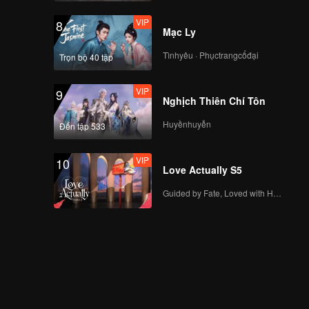
VIP
8
Mạc Ly
Tìnhyêu · Phụctrangcổđại
Trọn bộ 40 tập
VIP
9
Nghịch Thiên Chí Tôn
Huyềnhuyễn
Đến tập 533
VIP
10
Love Actually S5
Guided by Fate, Loved with Heart