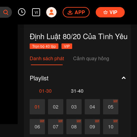
APP
VIP
VI
Định Luật 80/20 Của Tình Yêu
Trọn bộ 40 tập
VIP
Danh sách phát
Cảnh quay hỏng
Playlist
01-30
31-40
VIP
01
02
03
04
05
VIP
VIP
VIP
VIP
VIP
06
07
08
09
10