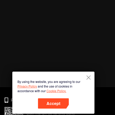
By using the website, you are agreeing to our
Privacy Policy
and the use of cookies in
accordance with our
Cookie Policy.
Phone
Accept
Quét mã QR để tải ứng dụng