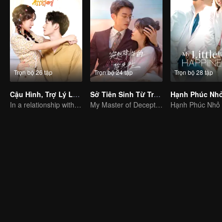
Trọn bộ 26 tập
Trọn bộ 24 tập
Trọn bộ 28 tập
Cậu Hình, Trợ Lý Lại Gây Chuyện Này
Sở Tiên Sinh Từ Trên Trời Rơi Xuống
In a relationship with an idol
My Master of Deception Girlfriend