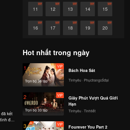
VIP
VIP
VIP
VIP
VIP
11
12
13
14
15
VIP
VIP
VIP
VIP
VIP
16
17
18
19
20
VIP
VIP
VIP
VIP
VIP
21
22
23
24
25
Hot nhất trong ngày
VIP
VIP
VIP
VIP
VIP
26
27
28
29
30
VIP
1
Bách Hoa Sát
Tìnhyêu · Phụctrangcổđại
Trọn bộ 36 tập
VIP
2
Giây Phút Vượt Quá Giới
Hạn
Trọn bộ 33 tập
Tìnhyêu · Tìnhtiết
 đã kết
tình đọc
VIP
3
rong công
Fourever You Part 2