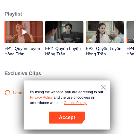
đội cứu hộ Tô Thanh Triệt lạnh lùng, hờ hững, ế bằng thực lực. Một cuộc tình
cân tài cân sức bắt đầu từ đây.
Playlist
VIP
VIP
EP1: Quyến Luyến
EP2: Quyến Luyến
EP3: Quyến Luyến
EP4
Hồng Trần
Hồng Trần
Hồng Trần
Hồn
Exclusive Clips
By using the website, you are agreeing to our
Loading…
Privacy Policy
and the use of cookies in
accordance with our
Cookie Policy.
Accept
Mở APP