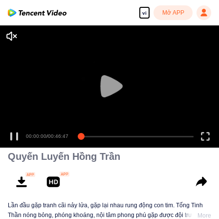
Mở APP
vi
00:00:00
/
00:46:47
Quyến Luyến Hồng Trần
Lần đầu gặp tranh cãi nảy lửa, gặp lại nhau rung động con tim. Tống Tinh
Thần nóng bỏng, phóng khoáng, nội tâm phong phú gặp được đội trưởng
More