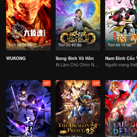
Trọn bộ 12 tập
Trọn bộ 60 tập
Trọn bộ 16 tập
WUKONG
Song Sinh Võ Hồn
Nam Đình Cốc 
Ai Làm Chủ Chìm Nổi, Thần Võ Vô Địch
VIP
VIP
Trọn bộ 26 tập
Trọn bộ 26 tập
Trọn bộ 26 tập