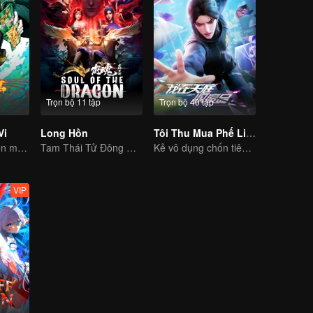
Trọn bộ 11 tập
Trọn bộ 40 tập
Vi
Long Hồn
Tôi Thu Mua Phế Liệu Ở Thiên Đình
Người mang thiên mệnh và kẻ siêu phàm, quyết chiến nào!
Tam Thái Tử Đông Hải đưa Na Tra hắc ám vào chỗ chết
Kẻ vô dụng chốn tiên giới trảm yêu trừ ma
VIP