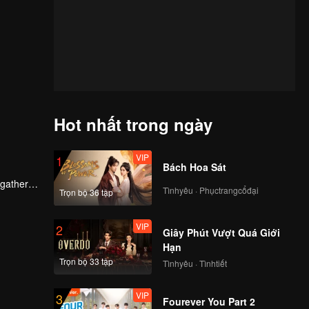
Hot nhất trong ngày
VIP
1
Bách Hoa Sát
, gathered
Tìnhyêu · Phụctrangcổđại
Trọn bộ 36 tập
s, poor
kind and
VIP
2
Giây Phút Vượt Quá Giới
Hạn
Trọn bộ 33 tập
Tìnhyêu · Tìnhtiết
VIP
3
Fourever You Part 2