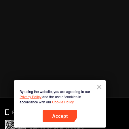
By using the website, you are agreeing to our
Privacy Policy
and the use of cookies in
accordance with our
Cookie Policy.
Phone
Accept
Quét mã QR để tải ứng dụng