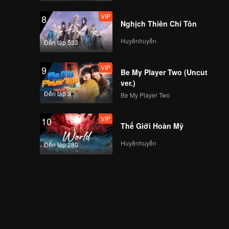
VIP
8
Nghịch Thiên Chí Tôn
Huyềnhuyễn
Đến tập 533
VIP
9
Be My Player Two (Uncut
ver.)
Đến tập 3
Be My Player Two
VIP
10
Thế Giới Hoàn Mỹ
Huyềnhuyễn
Đến tập 280