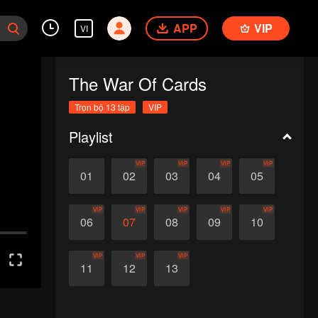
APP
VIP
VI
The War Of Cards
Trọn bộ 13 tập
VIP
Playlist
VIP
VIP
VIP
VIP
01
02
03
04
05
VIP
VIP
VIP
VIP
VIP
06
07
08
09
10
VIP
VIP
VIP
11
12
13