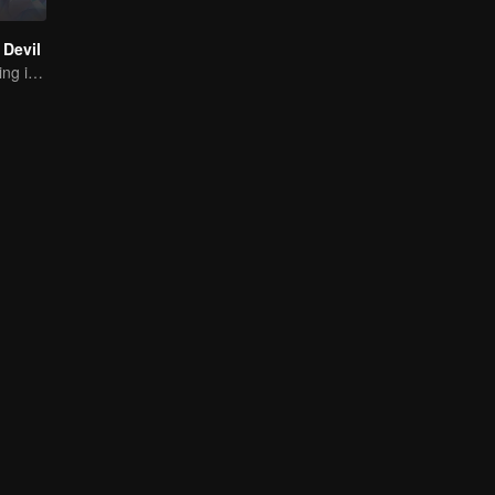
Devil
The Strongest King in the Demon World Suddenly Gets Laid Off?