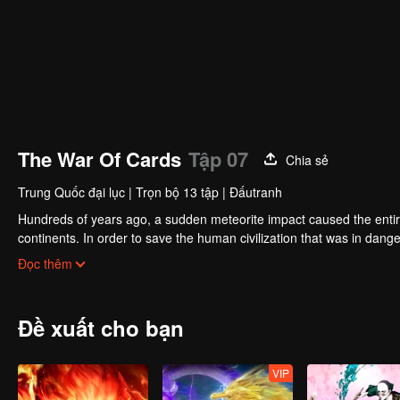
The War Of Cards
Tập 07
Chia sẻ
Trung Quốc đại lục
|
Trọn bộ 13 tập
|
Đấutranh
Hundreds of years ago, a sudden meteorite impact caused the entire 
continents. In order to save the human civilization that was in dang
the strength of various countries to develop a new energy supply d
Đọc thêm
and helpless boy to experiencing a series of adventures full of strugg
tolerant nature, his own outstanding efforts and the enthusiastic he
obstacles and grew into a righteous, moral and capable positive lea
Đề xuất cho bạn
VIP