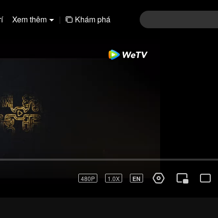
í
Xem thêm
|
Khám phá
480P
1.0X
EN