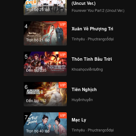
(Uncut Ver.)
Trọn bộ 25 tập
Fourever You Part 2 (Uncut Ver.)
VIP
4
Xuân Về Phượng Trì
Tìnhyêu · Phụctrangcổđại
Trọn bộ 21 tập
VIP
5
Thôn Tính Bầu Trời
Khoahọcviễntưởng
Đến tập 235
VIP
6
Tiên Nghịch
Huyềnhuyễn
Đến tập 152
VIP
7
Mạc Ly
Tìnhyêu · Phụctrangcổđại
Trọn bộ 40 tập