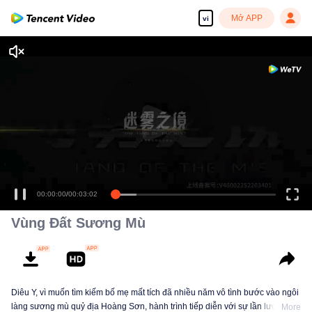
Mở APP
vi
00:00:00
/
00:03:02
Vùng Đất Sương Mù
Diêu Y, vì muốn tìm kiếm bố mẹ mất tích đã nhiều năm vô tình bước vào ngôi
làng sương mù quỷ địa Hoàng Sơn, hành trình tiếp diễn với sự lần lượt mất
More