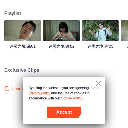
tích khó hiểu của những người đồng hành và sự tìm kiếm vô vọng. |Vào một
lần quay trở lại quỷ địa, cô phát hiện số người ở ngôi làng nhiều lên đáng
Playlist
kể, và những người này gần như có liên quan đến việc mất tích khó hiểu quỷ
dị......
迷雾之境-新01
迷雾之境-新02
迷雾之境-新03
Exclusive Clips
By using the website, you are agreeing to our
Loading…
Privacy Policy
and the use of cookies in
accordance with our
Cookie Policy.
Accept
Mở APP