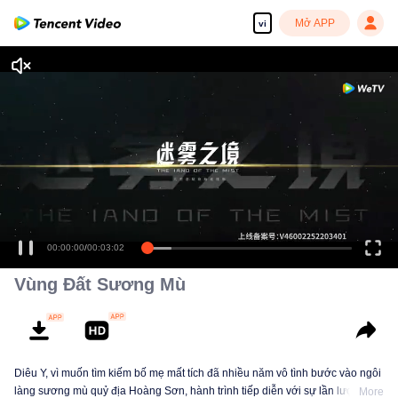
Mở APP
vi
00:00:00
/
00:03:02
Vùng Đất Sương Mù
Diêu Y, vì muốn tìm kiếm bố mẹ mất tích đã nhiều năm vô tình bước vào ngôi
làng sương mù quỷ địa Hoàng Sơn, hành trình tiếp diễn với sự lần lượt mất
More