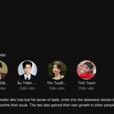
đại
Dương Siêu Văn
Âu Thiên Thụy
Tôn Tuyết Ninh
Tinh Trạch
viên
Diễn viên
Diễn viên
Diễn viên
lier who has lost his sense of taste, enter into the obsessive stories 
 soothe their souls. The two also gained their own growth in other peopl
n restore Fuyu's taste.