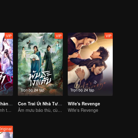
VIP
VIP
VIP
Trọn bộ 24 tập
Trọn bộ 24 tập
Nghịch Thiên Thành Tiên (Bản Tiếng Thái)
Con Trai Út Nhà Tướng Quân (Bản Tiếng Thái)
Wife's Revenge
Nghịch thiên thành thần chẳng có gì lạ
Âm mưu báo thù, cùng kết tình nghĩa
Wife's Revenge
Original