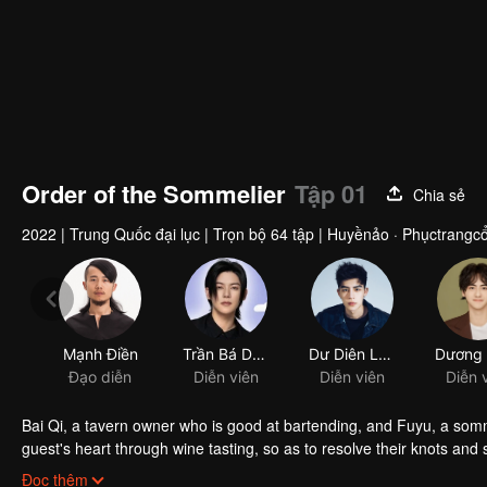
Order of the Sommelier
Tập 01
Chia sẻ
2022
|
Trung Quốc đại lục
|
Trọn bộ 64 tập
|
Huyềnảo · Phụctrangcổ
Mạnh Điền
Trần Bá Dung
Dư Diên Long
Đạo diễn
Diễn viên
Diễn viên
Diễn 
Bai Qi, a tavern owner who is good at bartending, and Fuyu, a somme
guest's heart through wine tasting, so as to resolve their knots and
stories, and Bai Qi finally got the inspiration to make a wine that ca
Đọc thêm