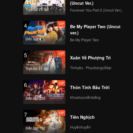
(Uncut Ver.)
Trọn bộ 25 tập
Fourever You Part 2 (Uncut Ver.)
VIP
4
Be My Player Two (Uncut
ver.)
Đến tập 4
Be My Player Two
VIP
5
Xuân Về Phượng Trì
Tìnhyêu · Phụctrangcổđại
Trọn bộ 21 tập
VIP
6
Thôn Tính Bầu Trời
Khoahọcviễntưởng
Đến tập 235
VIP
7
Tiên Nghịch
Huyềnhuyễn
Đến tập 152