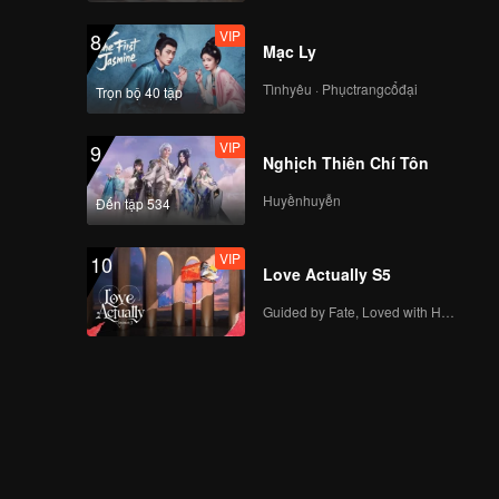
VIP
8
Mạc Ly
Tìnhyêu · Phụctrangcổđại
Trọn bộ 40 tập
VIP
9
Nghịch Thiên Chí Tôn
Huyềnhuyễn
Đến tập 534
VIP
10
Love Actually S5
Guided by Fate, Loved with Heart