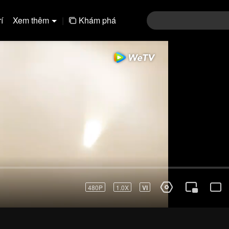
í
Xem thêm
|
Khám phá