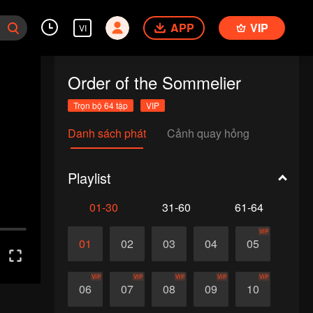
APP
VIP
VI
Order of the Sommelier
Trọn bộ 64 tập
VIP
Danh sách phát
Cảnh quay hỏng
Playlist
01-30
31-60
61-64
VIP
01
02
03
04
05
VIP
VIP
VIP
VIP
VIP
06
07
08
09
10