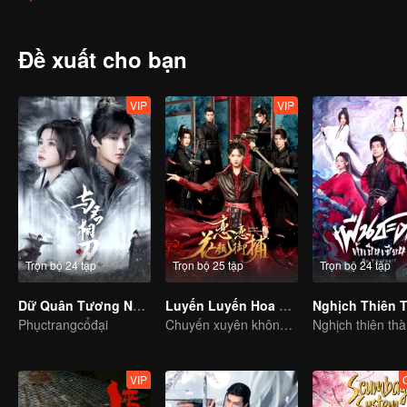
Đề xuất cho bạn
VIP
VIP
Trọn bộ 24 tập
Trọn bộ 25 tập
Trọn bộ 24 tập
Dữ Quân Tương Nhẫn
Luyến Luyến Hoa Nhan Ngự Bổ
Phụctrangcổđại
Chuyến xuyên không của cô gái theo đuổi bốn chàng đẹp trai
VIP