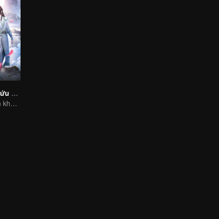
Hệ Thống Tự Cứu Của Nhân Vật Phản Diện
Phản diện xuyên không vào truyện hành hạ nam chính