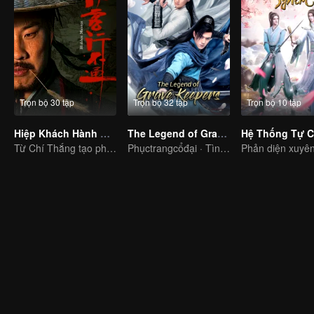
Trọn bộ 30 tập
Trọn bộ 32 tập
Trọn bộ 10 tập
Hiệp Khách Hành Bất Thông
The Legend of Grave Keepers
Từ Chí Thắng tạo phong ba tiếng cười trong giới võ lâm
Phụctrangcổđại · Tìnhyêu · Tìnhtiết