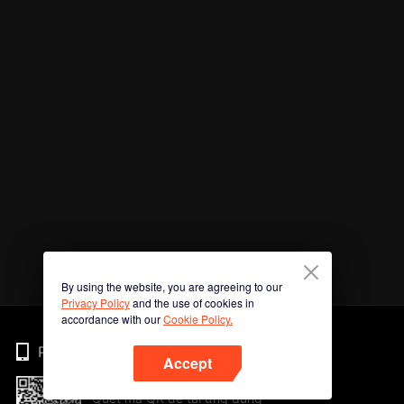
By using the website, you are agreeing to our
Privacy Policy
and the use of cookies in
accordance with our
Cookie Policy.
Phone
Accept
Quét mã QR để tải ứng dụng