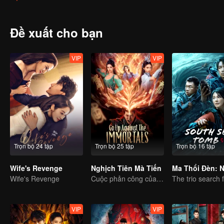
nhưng cuối cùng họ luôn nhận ra rằng giải pháp cho vấn đề không p
Đề xuất cho bạn
VIP
VIP
Trọn bộ 24 tập
Trọn bộ 25 tập
Trọn bộ 16 tập
Wife's Revenge
Nghịch Tiên Mà Tiến
Wife's Revenge
Cuộc phản công của thiếu niên nghèo giết tiên đầy ly kỳ
VIP
VIP