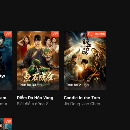
hải là những cửa hàng tạp hóa kỳ lạ này mà là tình yêu và niềm tin c
VIP
VIP
Độc quyền
Trọn bộ 30 tập
Trọn bộ 21 tập
Ma Thổi Đèn: Nam Hải Quy Hư
Điểm Đá Hóa Vàng
Candle in the Tomb: the Ancient City of Jingjue
The trio search for a national treasure in the sea
Biết điểm dừng 2
Jin Dong, Joe Chen unlock an adventure in the tomb
VIP