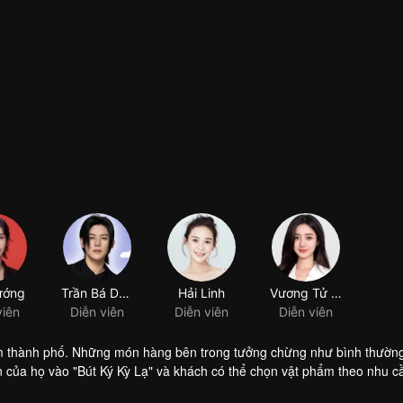
ướng
Trần Bá Dung
Hải Linh
Vương Tử Vy
viên
Diễn viên
Diễn viên
Diễn viên
âm thành phố. Những món hàng bên trong tưởng chừng như bình thườn
 của họ vào "Bút Ký Kỳ Lạ" và khách có thể chọn vật phẩm theo nhu c
những khó khăn của riêng mình và muốn tìm cách thoát khỏi tình trạng 