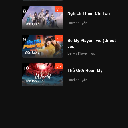
VIP
8
Nghịch Thiên Chí Tôn
Huyềnhuyễn
Đến tập 533
VIP
9
Be My Player Two (Uncut
ver.)
Đến tập 3
Be My Player Two
VIP
10
Thế Giới Hoàn Mỹ
Huyềnhuyễn
Đến tập 281