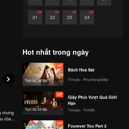
VIP
VIP
VIP
VIP
21
22
23
24
Hot nhất trong ngày
VIP
1
Bách Hoa Sát
Tìnhyêu · Phụctrangcổđại
Trọn bộ 36 tập
VIP
2
Giây Phút Vượt Quá Giới
Hạn
Trọn bộ 33 tập
Tìnhyêu · Tìnhtiết
g nhưng
ầu của
VIP
3
khó khăn,
Fourever You Part 2