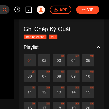
APP
VIP
VI
Ghi Chép Kỳ Quái
Trọn bộ 24 tập
VIP
Playlist
VIP
VIP
VIP
01
02
03
04
05
VIP
VIP
VIP
VIP
VIP
06
07
08
09
10
VIP
VIP
VIP
VIP
VIP
11
12
13
14
15
VIP
VIP
VIP
VIP
VIP
16
17
18
19
20