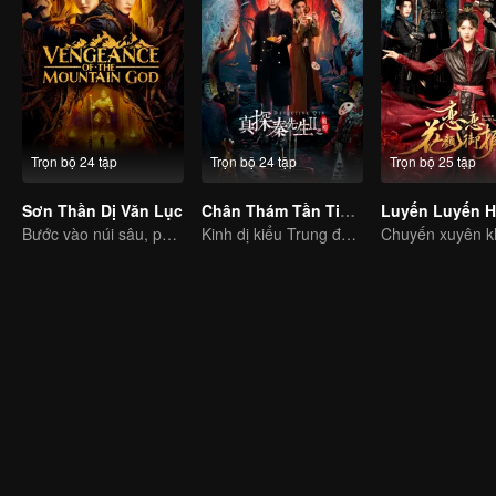
Trọn bộ 24 tập
Trọn bộ 24 tập
Trọn bộ 25 tập
Sơn Thần Dị Văn Lục
Chân Thám Tần Tiên Sinh: Mị Tướng
Bước vào núi sâu, phá giải cảnh giới quỷ dị
Kinh dị kiểu Trung đang đến! Khảo nghiệm một trái tim mạnh mẽ