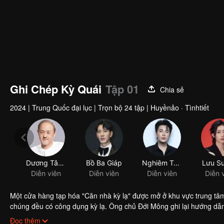
Ghi Chép Kỳ Quái
Tập 01
Chia sẻ
2024
|
Trung Quốc đại lục
|
Trọn bộ 24 tập
|
Huyềnảo · Tìnhtiết
Dương Tân Minh
Bồ Ba Giáp
Nghiêm Tử Hiền
Lưu S
Diễn viên
Diễn viên
Diễn viên
Diễn 
Một cửa hàng tạp hóa "Căn nhà kỳ lạ" được mở ở khu vực trung t
chúng đều có công dụng kỳ lạ. Ông chủ Đới Mông ghi lại hướng dẫn
mình. Tất cả mọi loại người đến với "Căn nhà kỳ lạ" đều gặp phải 
Đọc thêm