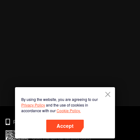
By using the website, you are agreeing to our
Privacy Policy
and the use of cookies in
accordance with our
Cookie Policy.
Phone
Accept
Quét mã QR để tải ứng dụng