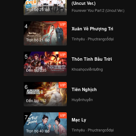
ủa họ
(Uncut Ver.)
Trọn bộ 25 tập
Fourever You Part 2 (Uncut Ver.)
VIP
4
Xuân Về Phượng Trì
Tìnhyêu · Phụctrangcổđại
Trọn bộ 21 tập
VIP
5
Thôn Tính Bầu Trời
Khoahọcviễntưởng
Đến tập 235
VIP
6
Tiên Nghịch
Huyềnhuyễn
Đến tập 152
VIP
7
Mạc Ly
Tìnhyêu · Phụctrangcổđại
Trọn bộ 40 tập