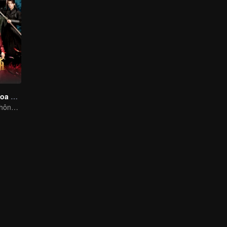
Luyến Luyến Hoa Nhan Ngự Bổ
Chuyến xuyên không của cô gái theo đuổi bốn chàng đẹp trai