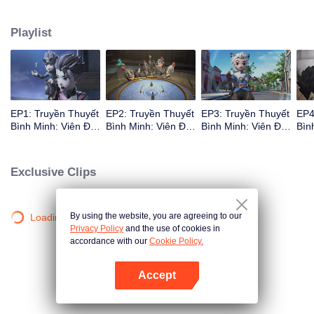
Khi câu chuyện mở ra, người xem được đưa vào một cuộc hành trình hài
hước với một dàn anh hùng mang tính biểu tượng, những người cố gắng
Playlist
ngăn chặn anh ta, đồng thời khám phá động cơ thực sự của Claude là muốn
đánh cắp viên đá.
EP1: Truyền Thuyết
EP2: Truyền Thuyết
EP3: Truyền Thuyết
EP4
Bình Minh: Viên Đá
Bình Minh: Viên Đá
Bình Minh: Viên Đá
Bìn
Thần
Thần
Thần
Thầ
Exclusive Clips
By using the website, you are agreeing to our
Loading…
Privacy Policy
and the use of cookies in
accordance with our
Cookie Policy.
Accept
Mở APP