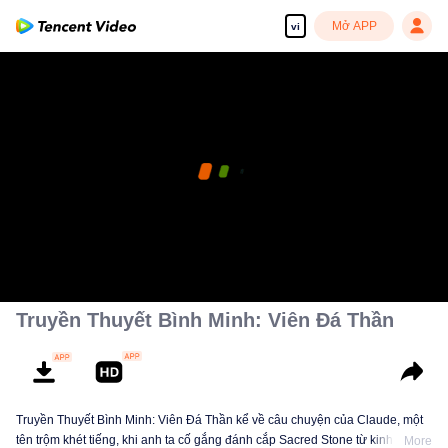
Mở APP
vi
Truyền Thuyết Bình Minh: Viên Đá Thần
Truyền Thuyết Bình Minh: Viên Đá Thần kể về câu chuyện của Claude, một
tên trộm khét tiếng, khi anh ta cố gắng đánh cắp Sacred Stone từ kinh đô.
More